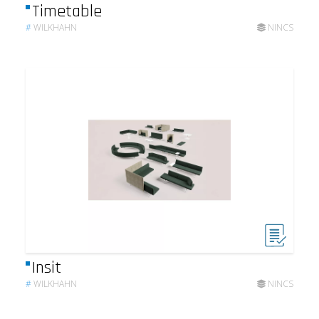
Timetable
#
WILKHAHN
NINCS
Insit
#
WILKHAHN
NINCS