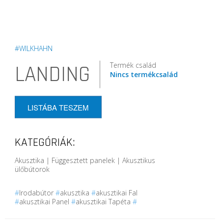
#WILKHAHN
Termék család
LANDING
Nincs termékcsalád
LISTÁBA TESZEM
KATEGÓRIÁK:
Akusztika | Függesztett panelek | Akusztikus
ülőbútorok
#
Irodabútor
#
akusztika
#
akusztikai Fal
#
akusztikai Panel
#
akusztikai Tapéta
#