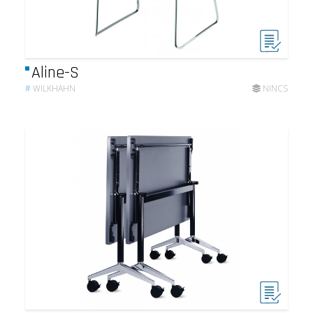
Aline-S
#
WILKHAHN
NINCS