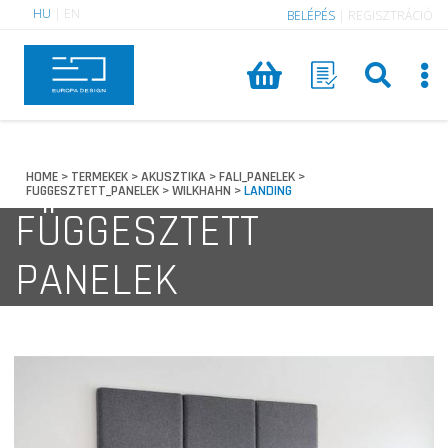
HU
|
EN
BELÉPÉS
|
REGISZTRÁCIÓ
HOME
TERMEKEK
AKUSZTIKA
FALI_PANELEK
>
>
>
>
FUGGESZTETT_PANELEK
WILKHAHN
LANDING
>
>
FÜGGESZTETT
PANELEK