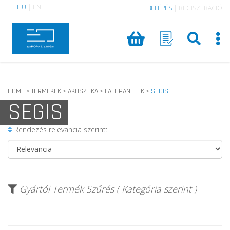
HU
|
EN
BELÉPÉS
|
REGISZTRÁCIÓ
HOME
TERMEKEK
AKUSZTIKA
FALI_PANELEK
SEGIS
>
>
>
>
SEGIS
Rendezés relevancia szerint:
Gyártói Termék Szűrés ( Kategória szerint )