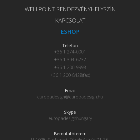
WELLPOINT RENDEZVÉNYHELYSZÍN
KAPCSOLAT
ESHOP
Telefon
+36 1 274-0001
+36 1 394-6232
+36 1 200-9998
+36 1 200-8428(fax)
Email
europadesign@europadesign.hu
Skype
europadesignhungary
Bemutatóterem
H-1025, Budapest, Törökvész út 71-75.