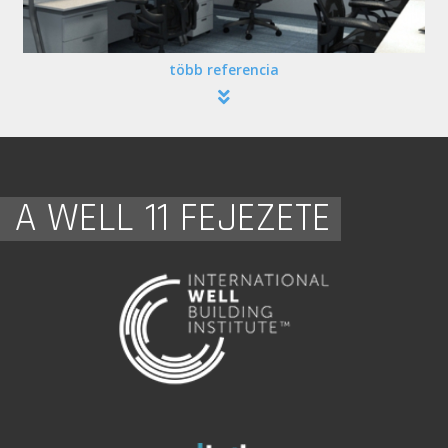
több referencia
A WELL 11 FEJEZETE