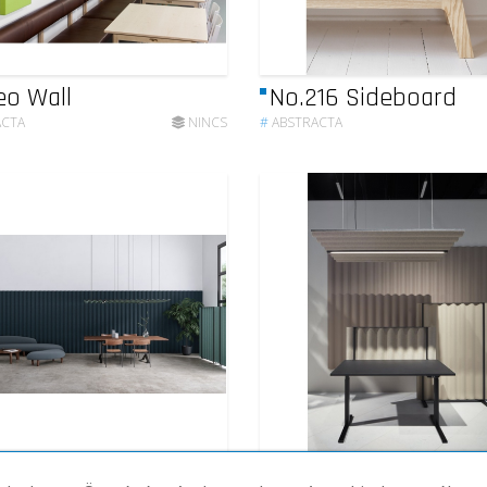
o Wall
No.216 Sideboard
ACTA
NINCS
#
ABSTRACTA
a Wall
Scala Table