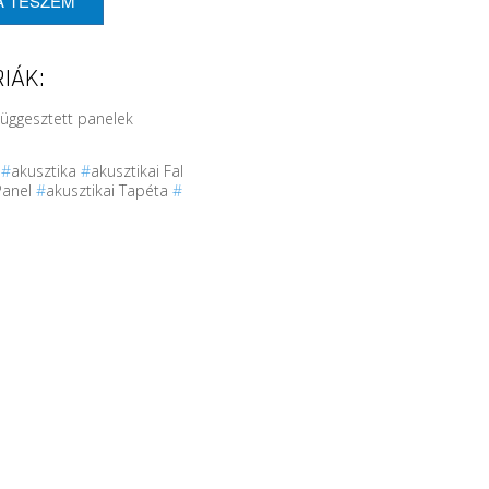
A TESZEM
IÁK:
Függesztett panelek
r
#
akusztika
#
akusztikai Fal
Panel
#
akusztikai Tapéta
#