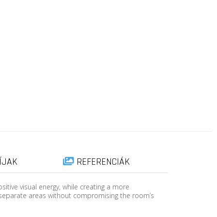
ÍJAK
REFERENCIÁK
tive visual energy, while creating a more
 separate areas without compromising the room’s