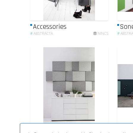
Accessories
Sone
#
ABSTRACTA
NINCS
#
ABSTR
Triline Wall
Scal