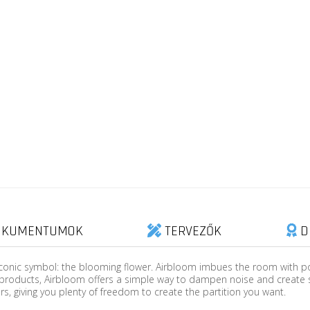
KUMENTUMOK
TERVEZŐK
D
conic symbol: the blooming flower. Airbloom imbues the room with posi
 products, Airbloom offers a simple way to dampen noise and create
s, giving you plenty of freedom to create the partition you want.