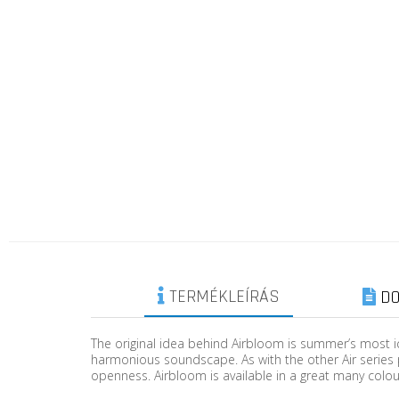
TERMÉKLEÍRÁS
DO
The original idea behind Airbloom is summer’s most i
harmonious soundscape. As with the other Air series
openness. Airbloom is available in a great many colour