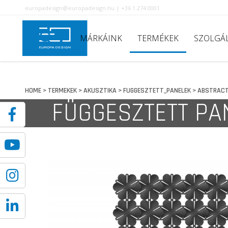
europadesign@europadesign.hu | +36 1 274 0001
MÁRKÁINK
TERMÉKEK
SZOLGÁ
HOME
TERMEKEK
AKUSZTIKA
FUGGESZTETT_PANELEK
ABSTRAC
>
>
>
>
FÜGGESZTETT PA