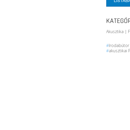
LISTÁB
KATEGÓR
Akusztika | 
#
Irodabúto
#
akusztikai 