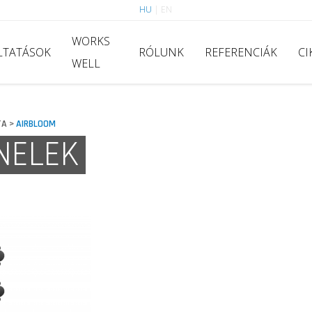
HU
|
EN
WORKS
LTATÁSOK
RÓLUNK
REFERENCIÁK
CI
WELL
TA
AIRBLOOM
>
NELEK