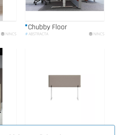
Chubby Floor
NINCS
#
ABSTRACTA
NINCS
Hinge desk screen