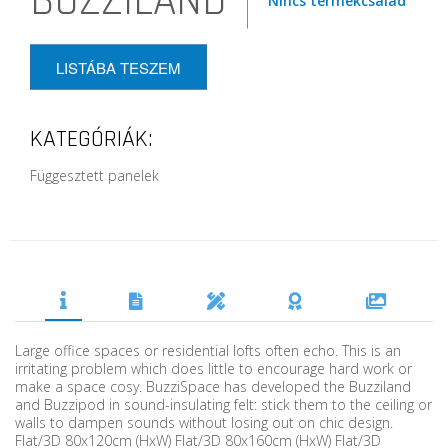
BUZZILAND
Nincs termékcsalád
LISTÁBA TESZEM
KATEGÓRIÁK:
Függesztett panelek
Large office spaces or residential lofts often echo. This is an
irritating problem which does little to encourage hard work or
make a space cosy. BuzziSpace has developed the Buzziland
and Buzzipod in sound-insulating felt: stick them to the ceiling or
walls to dampen sounds without losing out on chic design.
Flat/3D 80x120cm (HxW) Flat/3D 80x160cm (HxW) Flat/3D