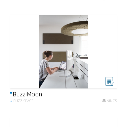
BuzziMoon
#
BUZZISPACE
NINCS