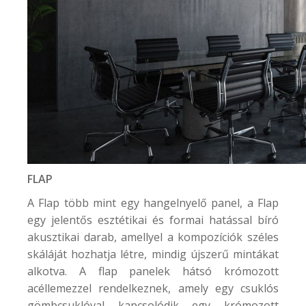
FLAP
A Flap több mint egy hangelnyelő panel, a Flap
egy jelentős esztétikai és formai hatással bíró
akusztikai darab, amellyel a kompozíciók széles
skáláját hozhatja létre, mindig újszerű mintákat
alkotva. A flap panelek hátsó krómozott
acéllemezzel rendelkeznek, amely egy csuklós
gömbcsuklóval kapcsolódik egy krómozott