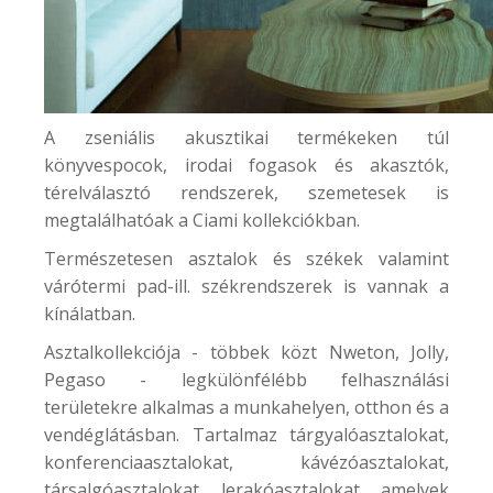
A zseniális akusztikai termékeken túl
könyvespocok,
irodai fogasok és akasztók
,
térelválasztó rendszerek, szemetesek is
megtalálhatóak a Ciami kollekciókban.
Természetesen asztalok és székek valamint
várótermi pad-ill. székrendszerek is vannak a
kínálatban.
Asztalkollekciója - többek közt Nweton, Jolly,
Pegaso - legkülönfélébb felhasználási
területekre alkalmas a munkahelyen, otthon és a
vendéglátásban. Tartalmaz tárgyalóasztalokat,
konferenciaasztalokat, kávézóasztalokat,
társalgóasztalokat, lerakóasztalokat, amelyek