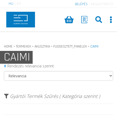
HU
|
EN
BELÉPÉS
|
REGISZTRÁCIÓ
HOME
TERMEKEK
AKUSZTIKA
FUGGESZTETT_PANELEK
CAIMI
>
>
>
>
CAIMI
Rendezés relevancia szerint:
Gyártói Termék Szűrés ( Kategória szerint )