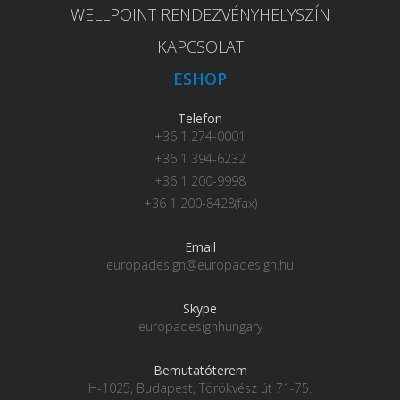
WELLPOINT RENDEZVÉNYHELYSZÍN
KAPCSOLAT
ESHOP
Telefon
+36 1 274-0001
+36 1 394-6232
+36 1 200-9998
+36 1 200-8428(fax)
Email
europadesign@europadesign.hu
Skype
europadesignhungary
Bemutatóterem
H-1025, Budapest, Törökvész út 71-75.