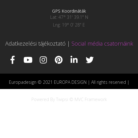
GPS Koordináták
Lat: 47° 31' 39.1" N
Lng: 19° 0' 28" E
Adatkezelési tájékoztató
|
Social média csatornáink
Europadesign © 2021 EUROPA DESIGN | All rights reserved |
Powered By Twipsi © MVC Framework