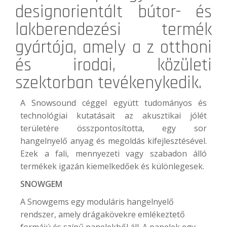
designorientált bútor- és
lakberendezési termék
gyártója, amely a z otthoni
és irodai, közületi
szektorban tevékenykedik.
A Snowsound céggel együtt tudományos és
technológiai kutatásait az akusztikai jólét
területére összpontosította, egy sor
hangelnyelő anyag és megoldás kifejlesztésével.
Ezek a fali, mennyezeti vagy szabadon álló
termékek igazán kiemelkedőek és különlegesek.
SNOWGEM
A Snowgems egy moduláris hangelnyelő
rendszer, amely drágakövekre emlékeztető
formájú és színű panelekből áll. A panelek egy