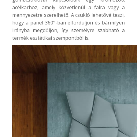
acélkarhoz, amely közvetlenül a falra vagy a
mennyezetre szerelhető. A csukló lehetővé teszi,
hogy a panel 360°-ban elforduljon és bármilyen
irányba megdőljön, így személyre szabható a
termék esztétikai szempontból is.