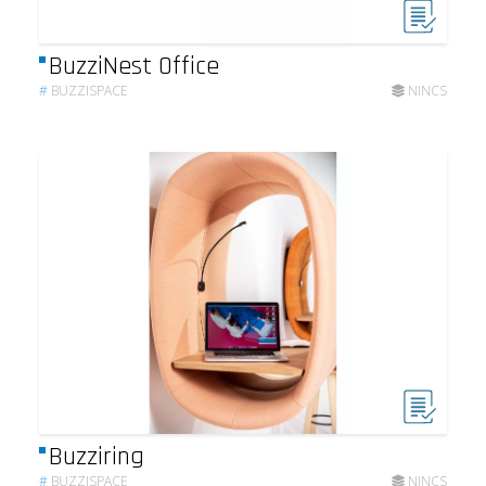
BuzziNest Office
#
BUZZISPACE
NINCS
Buzziring
#
BUZZISPACE
NINCS