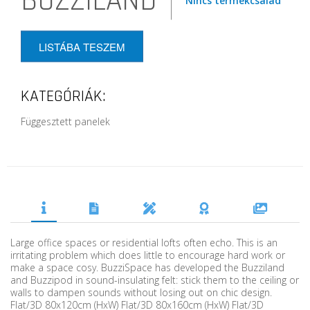
BUZZILAND
Nincs termékcsalád
LISTÁBA TESZEM
KATEGÓRIÁK:
Függesztett panelek
Large office spaces or residential lofts often echo. This is an
irritating problem which does little to encourage hard work or
make a space cosy. BuzziSpace has developed the Buzziland
and Buzzipod in sound-insulating felt: stick them to the ceiling or
walls to dampen sounds without losing out on chic design.
Flat/3D 80x120cm (HxW) Flat/3D 80x160cm (HxW) Flat/3D