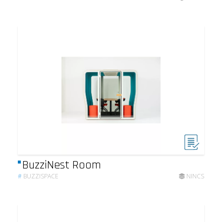
BuzziNest Room
#
BUZZISPACE
NINCS