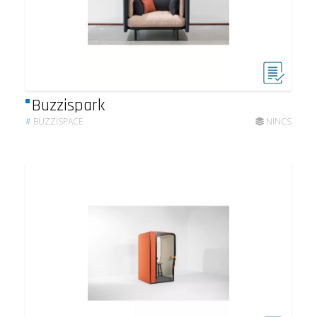
Buzzispark
#
BUZZISPACE
NINCS