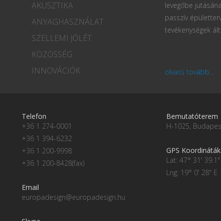
AKUSZTIKA
levegőbe jutásána
passzív épületter
ANYAGHASZNÁLAT
tevékenységek ált
SZELLEMI JÓLÉT
KÖZÖSSÉG
INNOVÁCIÓK
olvass tovább...
Telefon
Bemutatóterem
+36 1 274-0001
H-1025, Budapest
+36 1 394-6232
GPS Koordináták
+36 1 200-9998
Lat: 47° 31' 39.1"
+36 1 200-8428(fax)
Lng: 19° 0' 28" E
Email
europadesign@europadesign.hu