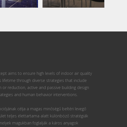
ept aims to ensure high levels of indoor air quality
s lifetime through diverse strategies that include
n or reduction, active and passive building design
ategies and human behavior interventions.
ciójának célja a magas minőségű beltéri levegő
ület teljes élettartama alatt különböző stratégiák
 melyek magukban foglalják a káros anyagok