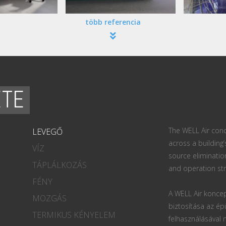
több referencia
ETE
The WELL Air conc
LEVEGŐ
across a building’
VÍZ
source eliminatio
TÁPLÁLKOZÁS
and operation str
FÉNY
A WELL Air koncep
MOZGÁS
biztosítása az ép
TERMIKUS KÉNYELEM
felhasználásával