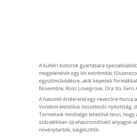
A kültéri bútorok gyártására specializáló
megjelenését egy kis extrémitás fűszerezz
együttműködésre, akik képesek formákkal k
Novembre, Ross Lovegrove, Ora Ito, Eero 
A hasonló értékrend egy nevezőre hozza a
Vondom életstílus összetevői: nyitottság, d
Termékeik minősége lehetővé teszi, hogy 
százalékban újrahasznosítható anyagok alka
növénytartók, kiegészítők.