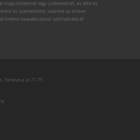
k megszüntetését vagy csökkentését, az aktív és
vezést és üzemeltetést, valamint az emberi
al történő beavatkozások optimalizálását.
, Törökvész út 71-75.
 N