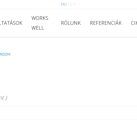
HU
|
EN
WORKS
LTATÁSOK
RÓLUNK
REFERENCIÁK
CI
WELL
ONDOM
t )