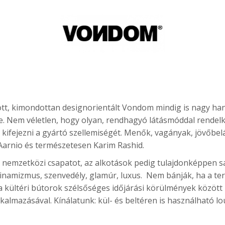
dott, kimondottan designorientált Vondom mindig is nagy han
e. Nem véletlen, hogy olyan, rendhagyó látásmóddal rendelk
ifejezni a gyártó szellemiségét. Menők, vagányak, jövőbel
Aarnio és természetesen Karim Rashid.
 nemzetközi csapatot, az alkotások pedig tulajdonképpen sa
inamizmus, szenvedély, glamúr, luxus. Nem bánják, ha a terve
a kültéri bútorok szélsőséges időjárási körülmények között
lmazásával. Kínálatunk: kül- és beltéren is használható lo