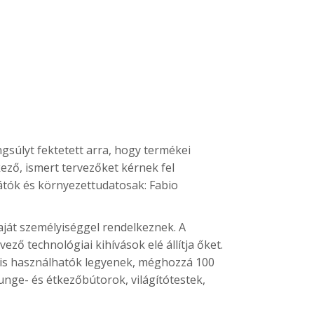
gsúlyt fektetett arra, hogy termékei
ező, ismert tervezőket kérnek fel
átók és környezettudatosak: Fabio
ját személyiséggel rendelkeznek. A
ző technológiai kihívások elé állítja őket.
 is használhatók legyenek, méghozzá 100
unge- és étkezőbútorok, világítótestek,