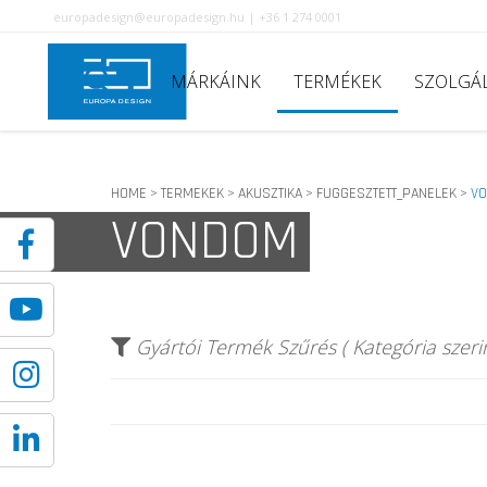
europadesign@europadesign.hu | +36 1 274 0001
MÁRKÁINK
TERMÉKEK
SZOLGÁ
HOME
TERMEKEK
AKUSZTIKA
FUGGESZTETT_PANELEK
V
>
>
>
>
VONDOM
Gyártói Termék Szűrés ( Kategória szerin