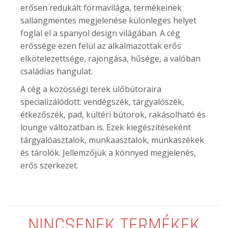
erősen redukált formavilága, termékeinek
sallangmentes megjelenése különleges helyet
foglal el a spanyol design világában. A cég
erőssége ezen felül az alkalmazottak erős
elkötelezettsége, rajongása, hűsége, a valóban
családias hangulat.
A cég a közösségi terek ülőbútoraira
specializálódott: vendégszék, tárgyalószék,
étkezőszék, pad, kültéri bútorok, rakásolható és
lounge változatban is. Ezek kiegészítéseként
tárgyalóasztalok, munkaasztalok, munkaszékek
és tárolók. Jellemzőjük a könnyed megjelenés,
erős szerkezet.
NINCSENEK TERMÉKEK