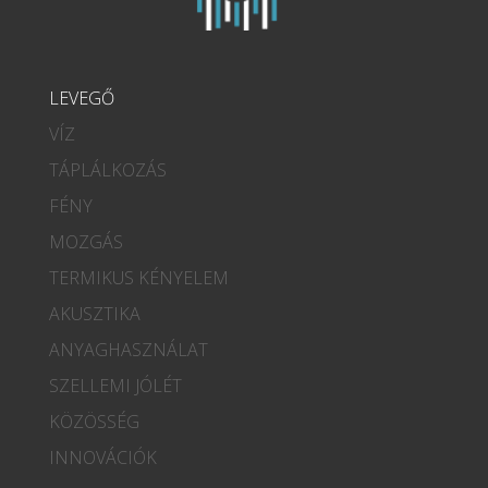
LEVEGŐ
VÍZ
TÁPLÁLKOZÁS
FÉNY
MOZGÁS
TERMIKUS KÉNYELEM
AKUSZTIKA
ANYAGHASZNÁLAT
SZELLEMI JÓLÉT
KÖZÖSSÉG
INNOVÁCIÓK