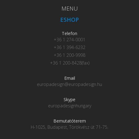
MENU
ESHOP
Telefon
+36 1 274-0001
+36 1 394-6232
+36 1 200-9998
+36 1 200-8428(fax)
Email
europadesign@europadesign.hu
Skype
europadesignhungary
Bemutatóterem
H-1025, Budapest, Törökvész út 71-75.