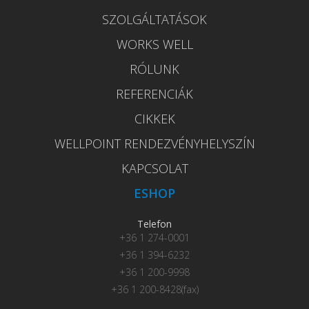
SZOLGÁLTATÁSOK
WORKS WELL
RÓLUNK
REFERENCIÁK
CIKKEK
WELLPOINT RENDEZVÉNYHELYSZÍN
KAPCSOLAT
ESHOP
Telefon
+36 1 274-0001
+36 1 394-6232
+36 1 200-9998
+36 1 200-8428(fax)