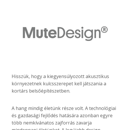
Hisszük, hogy a kiegyensúlyozott akusztikus
környezetnek kulcsszerepet kell játszania a
kortárs belsőépítészetben.
A hang mindig életünk része volt. A technológiai
és gazdasági fejlődés hatására azonban egyre
több nemkívánatos zajforrás zavarja
mindennapi életünket. A legújabb design