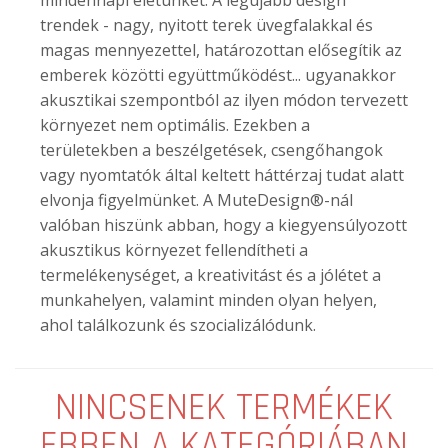
trendek - nagy, nyitott terek üvegfalakkal és
magas mennyezettel, határozottan elősegítik az
emberek közötti együttműködést... ugyanakkor
akusztikai szempontból az ilyen módon tervezett
környezet nem optimális. Ezekben a
területekben a beszélgetések, csengőhangok
vagy nyomtatók által keltett háttérzaj tudat alatt
elvonja figyelmünket. A MuteDesign®-nál
valóban hiszünk abban, hogy a kiegyensúlyozott
akusztikus környezet fellendítheti a
termelékenységet, a kreativitást és a jólétet a
munkahelyen, valamint minden olyan helyen,
ahol találkozunk és szocializálódunk.
NINCSENEK TERMÉKEK
EBBEN A KATEGÓRIÁBAN