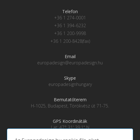
Telefon
+36 1 274-0001
+36 1 394-6232
+36 1 200-9998
+36 1 200-8428(fax)
Email
europadesign@europadesign.hu
Skype
europadesignhungary
Bemutatóterem
H-1025, Budapest, Törökvész út 71-75.
GPS Koordináták
Lat: 47° 31' 39.1" N
Lng: 19° 0' 28" E