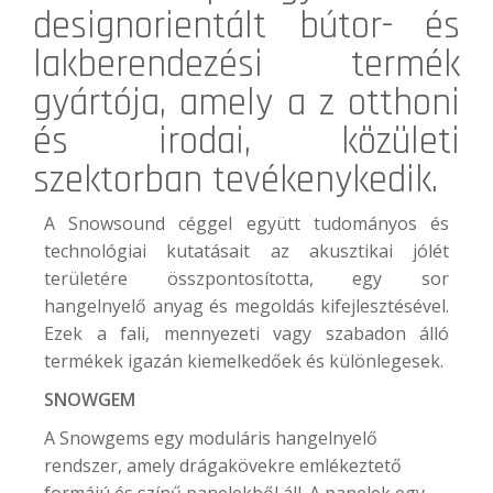
designorientált bútor- és
lakberendezési termék
gyártója, amely a z otthoni
és irodai, közületi
szektorban tevékenykedik.
A Snowsound céggel együtt tudományos és
technológiai kutatásait az akusztikai jólét
területére összpontosította, egy sor
hangelnyelő anyag és megoldás kifejlesztésével.
Ezek a fali, mennyezeti vagy szabadon álló
termékek igazán kiemelkedőek és különlegesek.
SNOWGEM
A Snowgems egy moduláris hangelnyelő
rendszer, amely drágakövekre emlékeztető
formájú és színű panelekből áll. A panelek egy