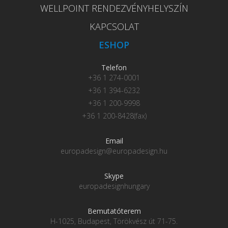
WELLPOINT RENDEZVÉNYHELYSZÍN
KAPCSOLAT
ESHOP
Telefon
+36 1 274-0001
+36 1 394-6232
+36 1 200-9998
+36 1 200-8428(fax)
Email
europadesign@europadesign.hu
Skype
europadesignhungary
Bemutatóterem
H-1025, Budapest, Törökvész út 71-75.