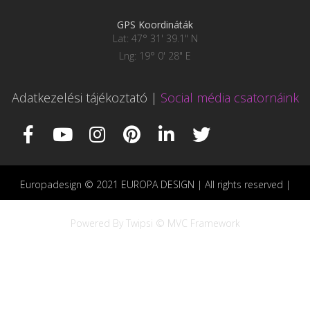
GPS Koordináták
Lat: 47° 31' 39.1" N
Lng: 19° 0' 28" E
Adatkezelési tájékoztató
|
Social média csatornáink
Europadesign © 2021 EUROPA DESIGN | All rights reserved |
Powered By Twipsi © MVC Framework