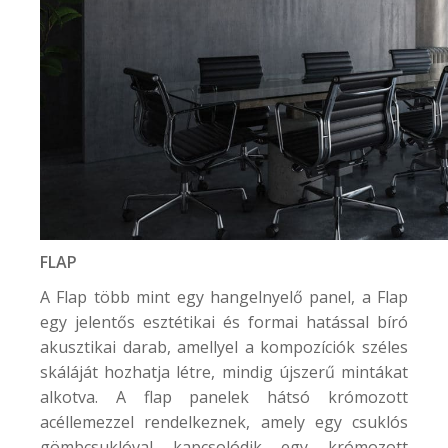
FLAP
A Flap több mint egy hangelnyelő panel, a Flap
egy jelentős esztétikai és formai hatással bíró
akusztikai darab, amellyel a kompozíciók széles
skáláját hozhatja létre, mindig újszerű mintákat
alkotva. A flap panelek hátsó krómozott
acéllemezzel rendelkeznek, amely egy csuklós
gömbcsuklóval kapcsolódik egy krómozott