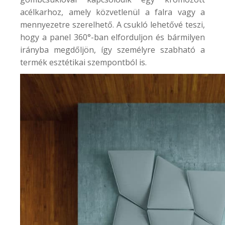
acélkarhoz, amely közvetlenül a falra vagy a
mennyezetre szerelhető. A csukló lehetővé teszi,
hogy a panel 360°-ban elforduljon és bármilyen
irányba megdőljön, így személyre szabható a
termék esztétikai szempontból is.