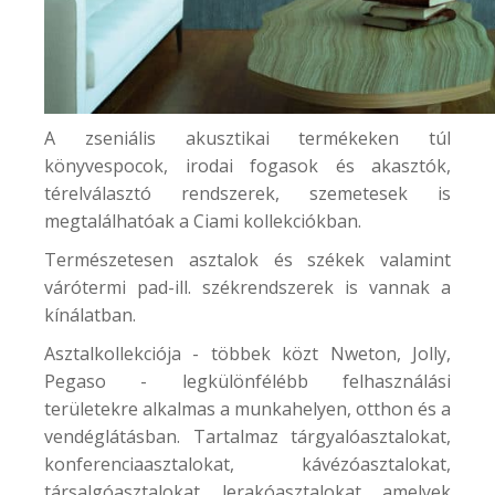
A zseniális akusztikai termékeken túl
könyvespocok,
irodai fogasok és akasztók
,
térelválasztó rendszerek, szemetesek is
megtalálhatóak a Ciami kollekciókban.
Természetesen asztalok és székek valamint
várótermi pad-ill. székrendszerek is vannak a
kínálatban.
Asztalkollekciója - többek közt Nweton, Jolly,
Pegaso - legkülönfélébb felhasználási
területekre alkalmas a munkahelyen, otthon és a
vendéglátásban. Tartalmaz tárgyalóasztalokat,
konferenciaasztalokat, kávézóasztalokat,
társalgóasztalokat, lerakóasztalokat, amelyek