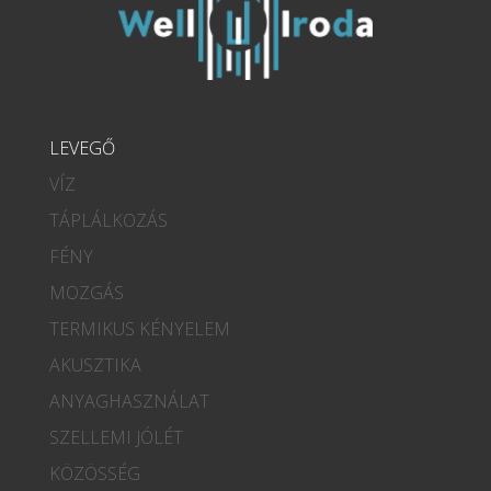
LEVEGŐ
VÍZ
TÁPLÁLKOZÁS
FÉNY
MOZGÁS
TERMIKUS KÉNYELEM
AKUSZTIKA
ANYAGHASZNÁLAT
SZELLEMI JÓLÉT
KÖZÖSSÉG