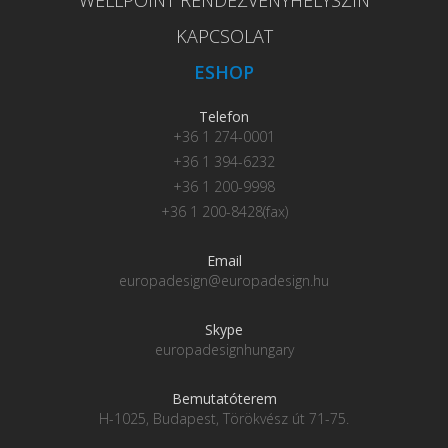
KAPCSOLAT
ESHOP
Telefon
+36 1 274-0001
+36 1 394-6232
+36 1 200-9998
+36 1 200-8428(fax)
Email
europadesign@europadesign.hu
Skype
europadesignhungary
Bemutatóterem
H-1025, Budapest, Törökvész út 71-75.