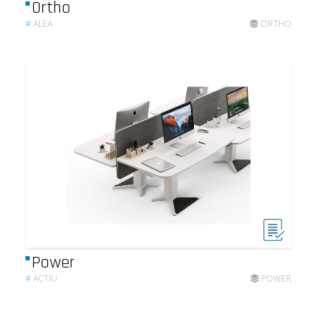
Ortho
#
ALEA
ORTHO
Power
#
ACTIU
POWER