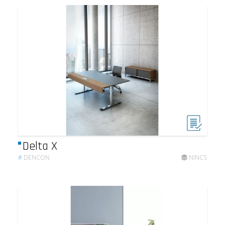
Delta X
#
DENCON
NINCS