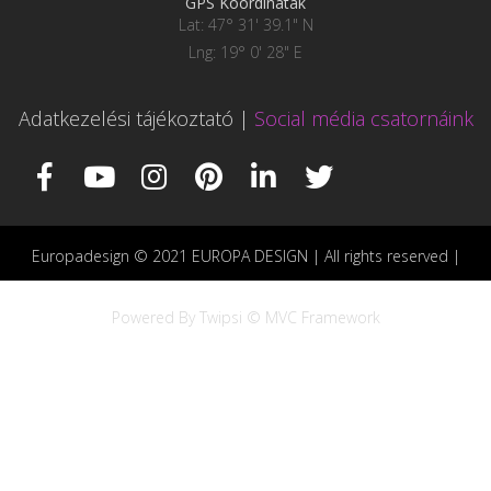
GPS Koordináták
Lat: 47° 31' 39.1" N
Lng: 19° 0' 28" E
Adatkezelési tájékoztató
|
Social média csatornáink
Europadesign © 2021 EUROPA DESIGN | All rights reserved |
Powered By Twipsi © MVC Framework