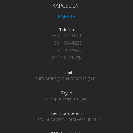
KAPCSOLAT
ESHOP
Telefon
+36 1 274-0001
+36 1 394-6232
+36 1 200-9998
+36 1 200-8428(fax)
Email
europadesign@europadesign.hu
Skype
europadesignhungary
Bemutatóterem
H-1025, Budapest, Törökvész út 71-75.