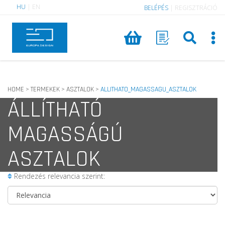
HU
|
EN
BELÉPÉS
|
REGISZTRÁCIÓ
HOME
TERMEKEK
ASZTALOK
ALLITHATO_MAGASSAGU_ASZTALOK
>
>
>
ÁLLÍTHATÓ
MAGASSÁGÚ
ASZTALOK
Rendezés relevancia szerint: