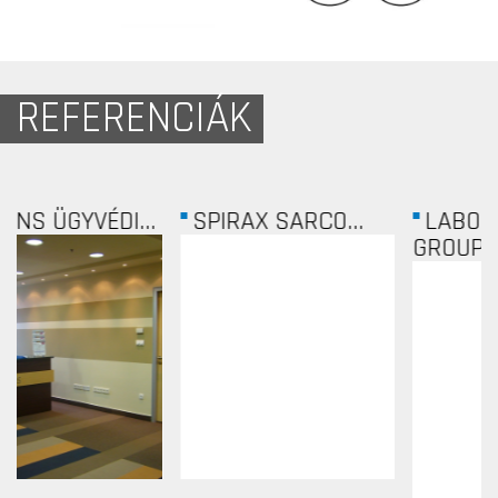
REFERENCIÁK
.
SPIRAX SARCO...
LABORATORY
GROUP...