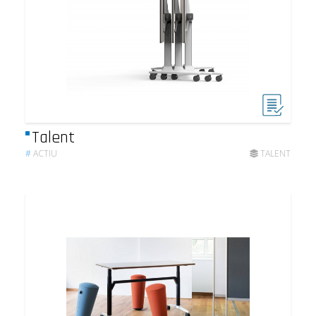
Talent
#
ACTIU
TALENT