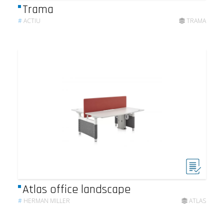
Trama
#
ACTIU
TRAMA
Atlas office landscape
#
HERMAN MILLER
ATLAS