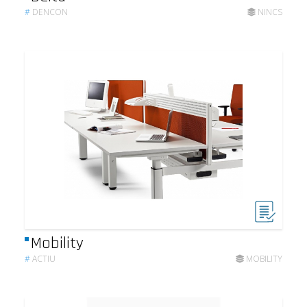
#
DENCON
NINCS
Mobility
#
ACTIU
MOBILITY