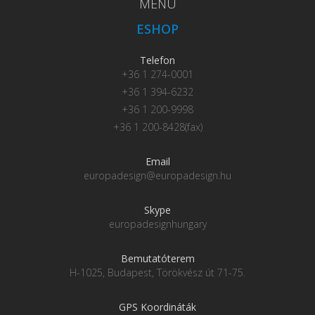
MENU
ESHOP
Telefon
+36 1 274-0001
+36 1 394-6232
+36 1 200-9998
+36 1 200-8428(fax)
Email
europadesign@europadesign.hu
Skype
europadesignhungary
Bemutatóterem
H-1025, Budapest, Törökvész út 71-75.
GPS Koordináták