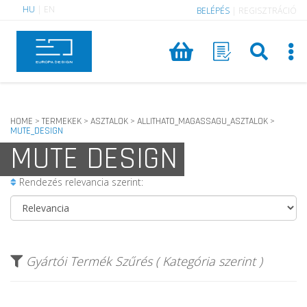
HU
|
EN
BELÉPÉS
|
REGISZTRÁCIÓ
HOME
TERMEKEK
ASZTALOK
ALLITHATO_MAGASSAGU_ASZTALOK
>
>
>
>
MUTE_DESIGN
MUTE DESIGN
Rendezés relevancia szerint:
Gyártói Termék Szűrés ( Kategória szerint )