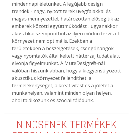
mindennapi életünket. A legújabb design
trendek - nagy, nyitott terek üvegfalakkal és
magas mennyezettel, határozottan elősegítik az
emberek közötti együttműködést... ugyanakkor
akusztikai szempontból az ilyen módon tervezett
környezet nem optimális. Ezekben a
területekben a beszélgetések, csengőhangok
vagy nyomtatók által keltett háttérzaj tudat alatt
elvonja figyelmünket. A MuteDesign®-nál
valóban hiszünk abban, hogy a kiegyensúlyozott
akusztikus környezet fellendítheti a
termelékenységet, a kreativitást és a jólétet a
munkahelyen, valamint minden olyan helyen,
ahol találkozunk és szocializálódunk.
NINCSENEK TERMÉKEK