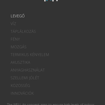
LEVEGŐ
VÍZ
TÁPLÁLKOZÁS
FÉNY
MOZGÁS
TERMIKUS KÉNYELEM
AKUSZTIKA
ANYAGHASZNÁLAT
SZELLEMI JÓLÉT
KÖZÖSSÉG
INNOVÁCIÓK
The WELL Air concept aims to ensure high levels of indoor