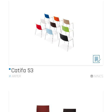
Catifa 53
#
ARPER
NINCS