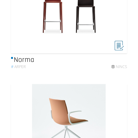
Norma
#
ARPER
NINCS