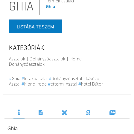
Termék család
GHIA
Ghia
LISTÁBA TESZEM
KATEGÓRIÁK:
Asztalok | Dohányzóasztalok | Home |
Dohányzóasztalok
#
Ghia
#
lerakóasztal
#
dohányzóasztal
#
kávézó
Asztal
#
hibrid Iroda
#
éttermi Asztal
#
hotel Bútor
Ghia