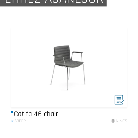
Catifa 46 chair
#
ARPER
NINCS