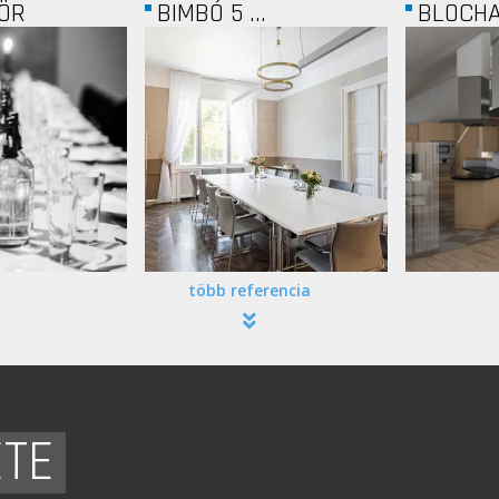
.
BLOCHAMPS
MICROS
több referencia
ETE