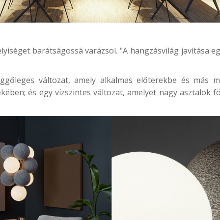
yiséget barátságossá varázsol. "A hangzásvilág javítása eg
üggőleges változat, amely alkalmas előterekbe és más 
kében; és egy vízszintes változat, amelyet nagy asztalok f