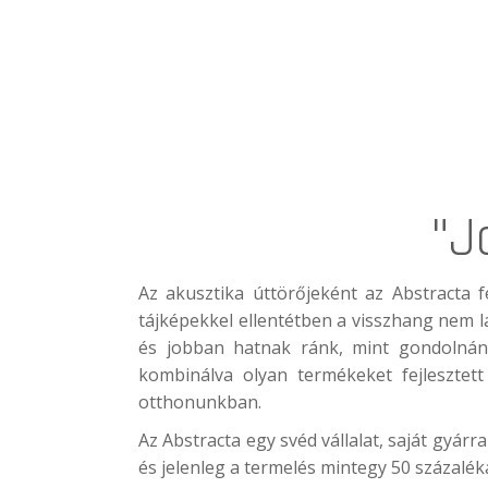
"J
Az akusztika úttörőjeként az
Abstracta
fe
tájképekkel ellentétben a visszhang nem l
és jobban hatnak ránk, mint gondolnánk.
kombinálva olyan termékeket fejlesztet
otthonunkban.
Az Abstracta egy svéd vállalat, saját gyár
és jelenleg a termelés mintegy 50 százalék