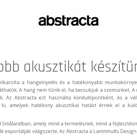
obb akusztikát készítü
lkarolta a hangelnyelés és a hatékonyabb munkakörnyeze
áthatók. A hang nem tűnik el, ha becsukjuk a szemünket. A
 Az Abstracta ezt használta kiindulópontként, és a váll
t ki, amelyek hatékony akusztikai hatást érnek el a kü
ral Smålandban, amely mind a termelésnek, mind a fejlesztésn
át exportálják világszerte. Az Abstracta a Lammhults Design