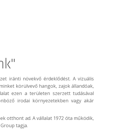
nk"
t iránti növekvő érdeklődést. A vizuális
 minket körülvevő hangok, zajok állandóak,
alat ezen a területen szerzett tudásával
lönböző irodai környezetekben vagy akár
ek otthont ad. A vállalat 1972 óta működik,
 Group tagja.