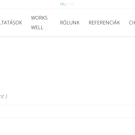
HU
|
EN
WORKS
LTATÁSOK
RÓLUNK
REFERENCIÁK
CI
WELL
t )