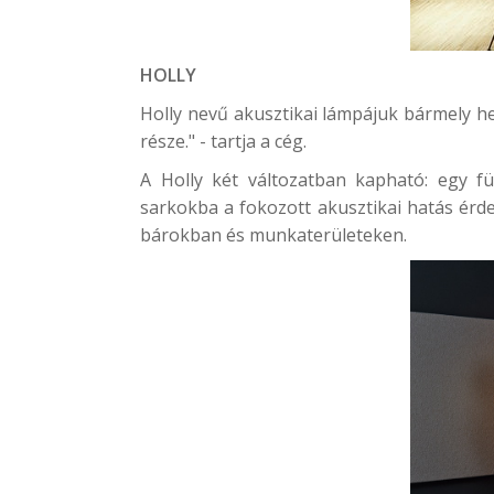
HOLLY
Holly nevű akusztikai lámpájuk bármely hel
része." - tartja a cég.
A Holly két változatban kapható: egy f
sarkokba a fokozott akusztikai hatás érde
bárokban és munkaterületeken.