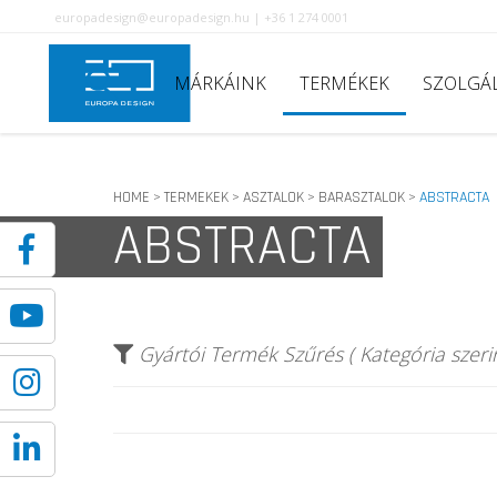
europadesign@europadesign.hu | +36 1 274 0001
MÁRKÁINK
TERMÉKEK
SZOLGÁ
HOME
TERMEKEK
ASZTALOK
BARASZTALOK
ABSTRACTA
>
>
>
>
ABSTRACTA
Gyártói Termék Szűrés ( Kategória szerin