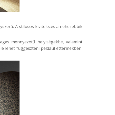
yszerű. A stílusos kivitelezés a nehezebbik
magas mennyezetű helyiségekbe, valamint
ölé lehet függeszteni például éttermekben,