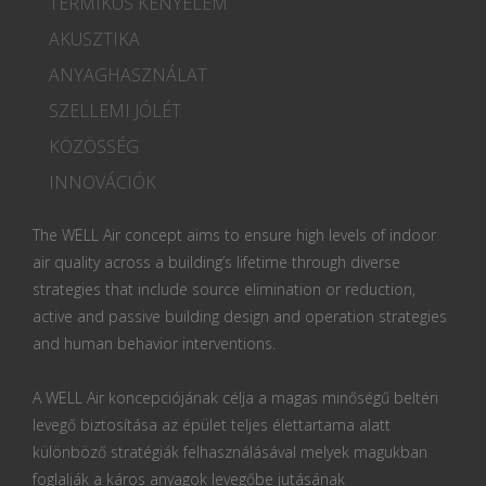
TERMIKUS KÉNYELEM
AKUSZTIKA
ANYAGHASZNÁLAT
SZELLEMI JÓLÉT
KÖZÖSSÉG
INNOVÁCIÓK
The WELL Air concept aims to ensure high levels of indoor
air quality across a building’s lifetime through diverse
strategies that include source elimination or reduction,
active and passive building design and operation strategies
and human behavior interventions.
A WELL Air koncepciójának célja a magas minőségű beltéri
levegő biztosítása az épület teljes élettartama alatt
különböző stratégiák felhasználásával melyek magukban
foglalják a káros anyagok levegőbe jutásának