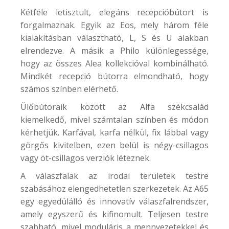
Kétféle letisztult, elegáns recepcióbútort is
forgalmaznak. Egyik az
Eos
, mely három féle
kialakításban választható, L, S és U alakban
elrendezve. A másik a
Philo
különlegessége,
hogy az összes Alea kollekcióval kombinálható.
Mindkét recepció bútorra elmondható, hogy
számos színben elérhető.
Ülőbútoraik között az Alfa székcsalád
kiemelkedő, mivel számtalan színben és módon
kérhetjük. Karfával, karfa nélkül, fix lábbal vagy
görgős kivitelben, ezen belül is négy-csillagos
vagy öt-csillagos verziók léteznek.
A válaszfalak az irodai területek testre
szabásához elengedhetetlen szerkezetek. Az
A65
egy egyedülálló és innovatív válaszfalrendszer,
amely egyszerű és kifinomult. Teljesen testre
szabható, mivel moduláris a mennyezetekkel és