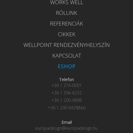
WORKS WELL
RÓLUNK
REFERENCIÁK
CIKKEK
WELLPOINT RENDEZVÉNYHELYSZÍN
KAPCSOLAT
ESHOP
Telefon
+36 1 274-0001
+36 1 394-6232
+36 1 200-9998
+36 1 200-8428(fax)
Email
europadesign@europadesign.hu