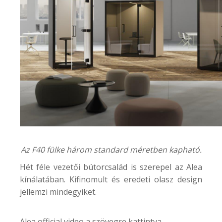
Az F40 fülke három standard méretben kapható.
Hét féle vezetői bútorcsalád is szerepel az Alea
kínálatában. Kifinomult és eredeti olasz design
jellemzi mindegyiket.
Alea official video a szövegre kattintva