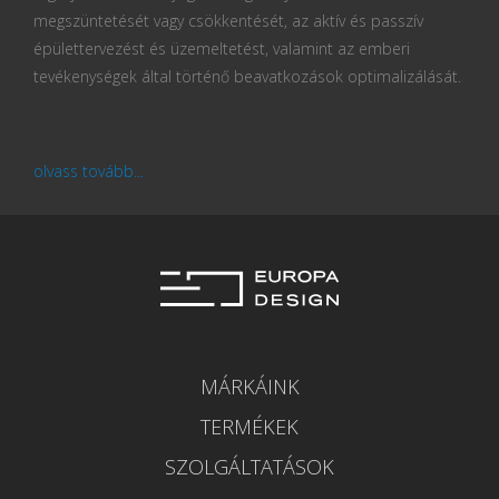
megszüntetését vagy csökkentését, az aktív és passzív
épülettervezést és üzemeltetést, valamint az emberi
tevékenységek által történő beavatkozások optimalizálását.
olvass tovább...
MÁRKÁINK
TERMÉKEK
SZOLGÁLTATÁSOK