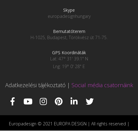
Skype
europadesignhungary
Bemutatóterem
H-1025, Budapest, Törökvész út 71-75.
GPS Koordináták
Lat: 47° 31' 39.1" N
Lng: 19° 0' 28" E
Adatkezelési tájékoztató
|
Social média csatornáink
Europadesign © 2021 EUROPA DESIGN | All rights reserved |