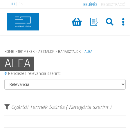
HU
|
EN
BELÉPÉS
|
REGISZTRÁCIÓ
HOME
TERMEKEK
ASZTALOK
BARASZTALOK
ALEA
>
>
>
>
ALEA
Rendezés relevancia szerint:
Gyártói Termék Szűrés ( Kategória szerint )