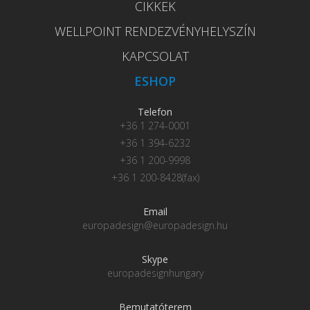
CIKKEK
WELLPOINT RENDEZVÉNYHELYSZÍN
KAPCSOLAT
ESHOP
Telefon
+36 1 274-0001
+36 1 394-6232
+36 1 200-9998
+36 1 200-8428(fax)
Email
europadesign@europadesign.hu
Skype
europadesignhungary
Bemutatóterem