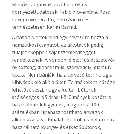
Menők, vagányak, jövőbelátók és
környezettudatosak: Fabio Novembre, Ross
Lovegrove, Ora Ito, Eero Aarnio és
természetesen Karim Rashid.
A hasonló értékrend egy nevezőre hozza a
nemzetközi csapatot, az alkotások pedig
tulajdonképpen saját személyiséggel
rendelkeznek. A Vondom életstílus összetevői:
nyitottság, dinamizmus, szenvedély, glamúr,
luxus. Nem bánják, ha a tervező technológiai
kihívások elé állítja őket. Termékeik minősége
lehetővé teszi, hogy a kültéri bútorok
szélsőséges időjárási körülmények között is
használhatók legyenek, méghozzá 100
százalékban újrahasznosítható anyagok
alkalmazásával. Kínálatunk: kül- és beltéren is
használható lounge- és étkezőbútorok,