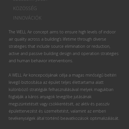
KÖZÖSSÉG
INNOVÁCIÓK
The WELL Air concept aims to ensure high levels of indoor
air quality across a building’s lifetime through diverse
strategies that include source elimination or reduction,
active and passive building design and operation strategies
and human behavior interventions.
A WELL Air koncepciójának célja a magas minőségű beltéri
levegő biztosítása az épület teljes élettartama alatt
különböző stratégiák felhasználásával melyek magukban
foglalják a káros anyagok levegőbe jutásának
megszüntetését vagy csökkentését, az aktív és passzív
épülettervezést és üzemeltetést, valamint az emberi
tevékenységek által történő beavatkozások optimalizálását.