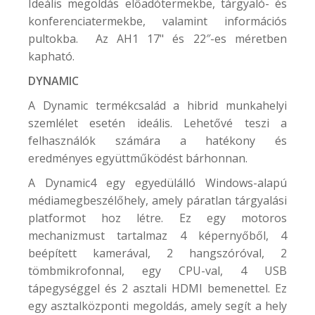
Ideális megoldás előadótermekbe, tárgyaló- és
konferenciatermekbe, valamint információs
pultokba. Az AH1 17" és 22″-es méretben
kapható.
DYNAMIC
A Dynamic termékcsalád a hibrid munkahelyi
szemlélet esetén ideális. Lehetővé teszi a
felhasználók számára a hatékony és
eredményes együttműködést bárhonnan.
A Dynamic4 egy egyedülálló Windows-alapú
médiamegbeszélőhely, amely páratlan tárgyalási
platformot hoz létre. Ez egy motoros
mechanizmust tartalmaz 4 képernyőből, 4
beépített kamerával, 2 hangszóróval, 2
tömbmikrofonnal, egy CPU-val, 4 USB
tápegységgel és 2 asztali HDMI bemenettel. Ez
egy asztalközponti megoldás, amely segít a hely