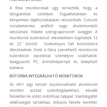
A Rise monitorokat úgy tervezték, hogy a
látogatókat szívélyes fogadtatásban és
kényelmes tájékoztatásban részesítsék. Csiszolt
rozsdamentes acélból vagy alumíniumból
készülnek, fekete szerigrapírozott üveggel. A
monitorok különböző méretekben kaphatók 12
és 22″ között. Szabványos fali konzolokra
illeszkednek. Ezek a falra szerelhető monitorok
különböző opciókkal személyre szabhatók:
beágyazott PC, érintőképernyő és beépített
kamera.
BÚTORBA INTEGRÁLHATÓ MONITOROK
Az AH1 egy kézzel összecsukható alumínium
monitor asztali számítógépekhez, eloxált
felülettel és sötét öntöttvas talppal. Vakításgátló
védőüveget tartalmaz, stílusos fekete kerettel.