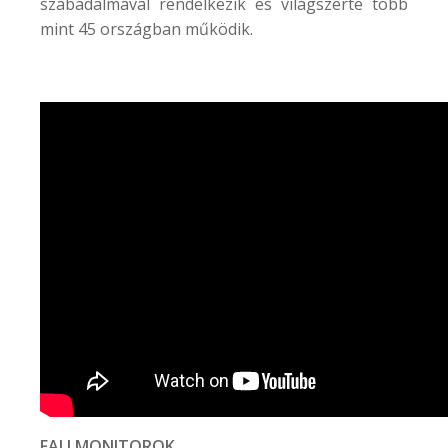
szabadalmával rendelkezik és világszerte több
mint 45 országban működik.
FALI MONITOROK