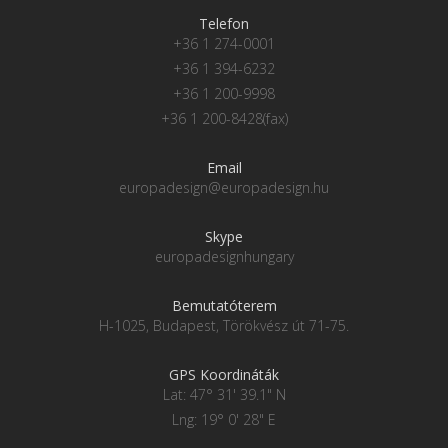
Telefon
+36 1 274-0001
+36 1 394-6232
+36 1 200-9998
+36 1 200-8428(fax)
Email
europadesign@europadesign.hu
Skype
europadesignhungary
Bemutatóterem
H-1025, Budapest, Törökvész út 71-75.
GPS Koordináták
Lat: 47° 31' 39.1" N
Lng: 19° 0' 28" E