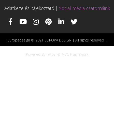
Adatkezelési tájékoztató
|
Social média csatornáink
Europadesign © 2021 EUROPA DESIGN | All rights reserved |
Powered By Twipsi © MVC Framework