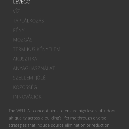
LEVEGŐ
VÍZ
TÁPLÁLKOZÁS
FÉNY
MOZGÁS
TERMIKUS KÉNYELEM
AKUSZTIKA
ANYAGHASZNÁLAT
SZELLEMI JÓLÉT
KÖZÖSSÉG
INNOVÁCIÓK
The WELL Air concept aims to ensure high levels of indoor
air quality across a building’s lifetime through diverse
strategies that include source elimination or reduction,