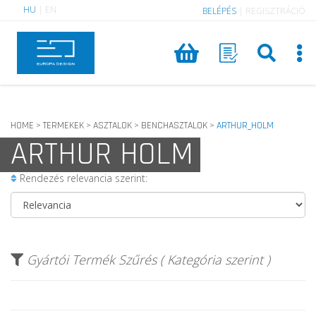
HU
|
EN
BELÉPÉS
|
REGISZTRÁCIÓ
HOME
TERMEKEK
ASZTALOK
BENCHASZTALOK
ARTHUR_HOLM
>
>
>
>
ARTHUR HOLM
Rendezés relevancia szerint:
Gyártói Termék Szűrés ( Kategória szerint )