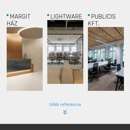
BERLIN
INTRUM
JET-SOL
CHEMIE
KFT.
több referencia