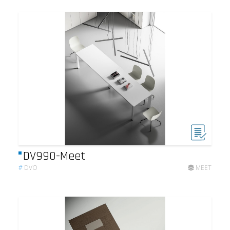
DV990-Meet
#
DVO
MEET