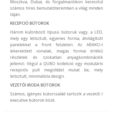
Moszkva, Dubai, és forgalmazóikon keresztül
számos híres bemutatóteremben a világ minden
táján.
RECEPCIÓ BÚTOROK
Három különböző típusú bútoruk vagy, a LED,
mely egy letisztult, egyenes forma, átvilágított
panelekkel a front felületen. Az ABAKO-t
lekerekített vonalak, magas formai értékű
részletek és szokatlan anyagkombinációk
jellemzi. Végül a QUBO kollekció egy moduláris
recepciós pult megoldást mutat be, mely
letisztult, minimalista design.
VEZETŐI IRODA BÚTOROK
Számos, igényes bútorcsalád tartozik a vezetői /
executive bútorok közé.