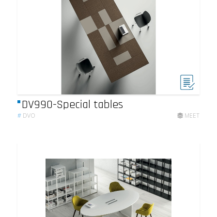
DV990-Special tables
#
DVO
MEET