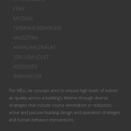
FÉNY
MOZGÁS
TERMIKUS KÉNYELEM
AKUSZTIKA
ANYAGHASZNÁLAT
SZELLEMI JÓLÉT
KÖZÖSSÉG
INNOVÁCIÓK
The WELL Air concept aims to ensure high levels of indoor
air quality across a building’s lifetime through diverse
strategies that include source elimination or reduction,
active and passive building design and operation strategies
and human behavior interventions.