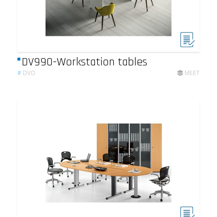
DV990-Workstation tables
#
DVO
MEET