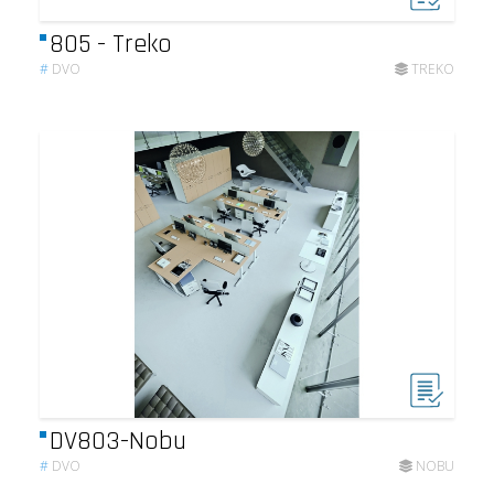
805 - Treko
#
DVO
TREKO
DV803-Nobu
#
DVO
NOBU