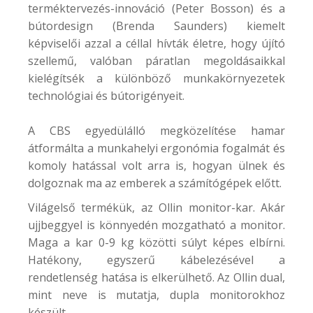
terméktervezés-innováció (Peter Bosson) és a
bútordesign (Brenda Saunders) kiemelt
képviselői azzal a céllal hívták életre, hogy újító
szellemű, valóban páratlan megoldásaikkal
kielégítsék a különböző munkakörnyezetek
technológiai és bútorigényeit.
A
CBS
egyedülálló megközelítése hamar
átformálta a munkahelyi ergonómia fogalmát és
komoly hatással volt arra is, hogyan ülnek és
dolgoznak ma az emberek a számítógépek előtt.
Világelső termékük, az
Ollin
monitor-kar. Akár
ujjbeggyel is könnyedén mozgatható a monitor.
Maga a kar 0-9 kg közötti súlyt képes elbírni.
Hatékony, egyszerű kábelezésével a
rendetlenség hatása is elkerülhető. Az Ollin dual,
mint neve is mutatja, dupla monitorokhoz
készült.