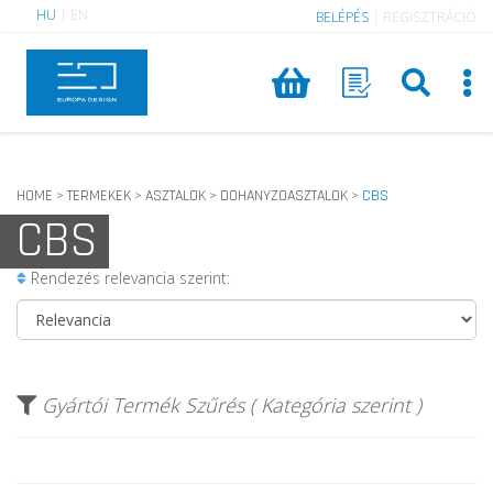
HU
|
EN
BELÉPÉS
|
REGISZTRÁCIÓ
HOME
TERMEKEK
ASZTALOK
DOHANYZOASZTALOK
CBS
>
>
>
>
CBS
Rendezés relevancia szerint:
Gyártói Termék Szűrés ( Kategória szerint )