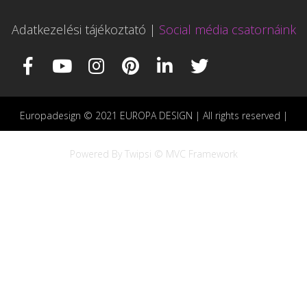
Adatkezelési tájékoztató
|
Social média csatornáink
Europadesign © 2021 EUROPA DESIGN | All rights reserved |
Powered By Twipsi © MVC Framework