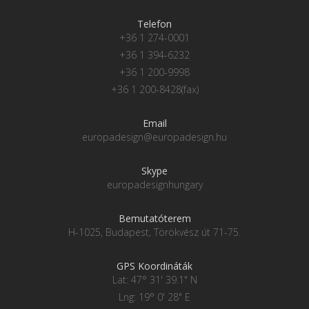
Telefon
+36 1 274-0001
+36 1 394-6232
+36 1 200-9998
+36 1 200-8428(fax)
Email
europadesign@europadesign.hu
Skype
europadesignhungary
Bemutatóterem
H-1025, Budapest, Törökvész út 71-75.
GPS Koordináták
Lat: 47° 31' 39.1" N
Lng: 19° 0' 28" E