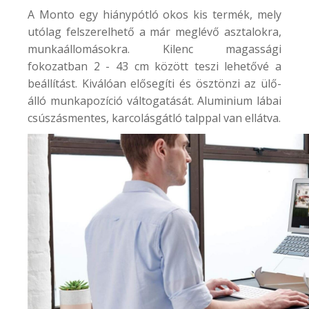
A
Monto
egy hiánypótló okos kis termék, mely
utólag felszerelhető a már meglévő asztalokra,
munkaállomásokra. Kilenc magassági
fokozatban 2 - 43 cm között teszi lehetővé a
beállítást. Kiválóan elősegíti és ösztönzi az ülő-
álló munkapozíció váltogatását. Aluminium lábai
csúszásmentes, karcolásgátló talppal van ellátva.