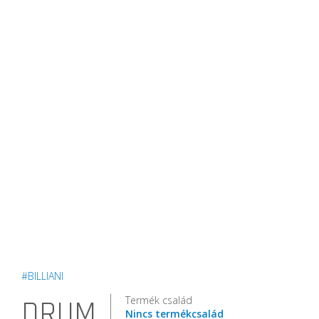
#BILLIANI
Termék család
DRUM
Nincs termékcsalád