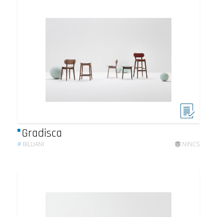
Gradisca
#
BILLIANI
NINCS