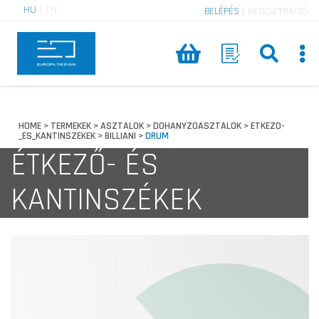
HU
|
EN
BELÉPÉS
|
REGISZTRÁCIÓ
HOME
TERMEKEK
ASZTALOK
DOHANYZOASZTALOK
ETKEZO-
>
>
>
>
_ES_KANTINSZEKEK
BILLIANI
DRUM
>
>
ÉTKEZŐ- ÉS
KANTINSZÉKEK