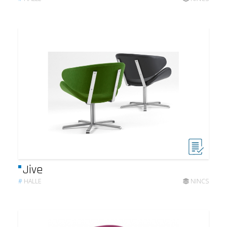
Jive
#
HALLE
NINCS