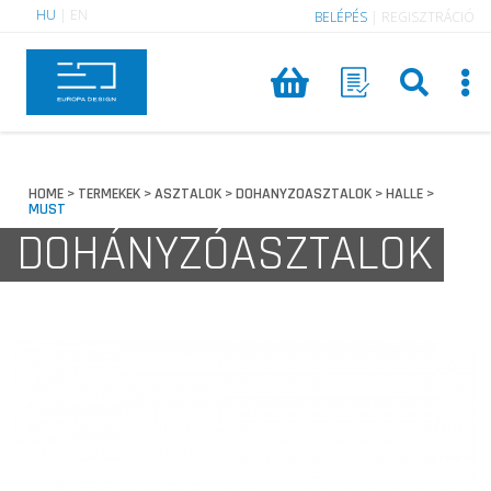
HU
|
EN
BELÉPÉS
|
REGISZTRÁCIÓ
HOME
TERMEKEK
ASZTALOK
DOHANYZOASZTALOK
HALLE
>
>
>
>
>
MUST
DOHÁNYZÓASZTALOK