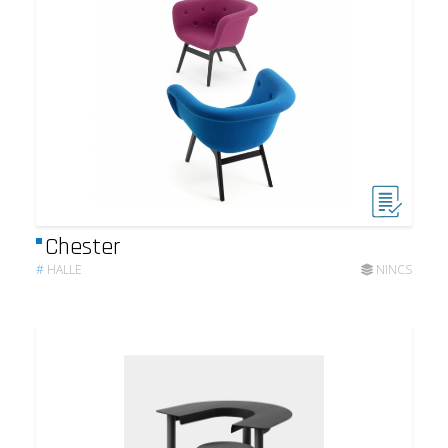
Chester
#
HALLE
NINCS