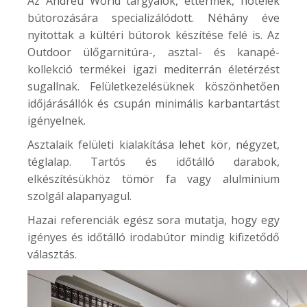
Az Andreu World tárgyalók, éttermek, hotelek
bútorozására specializálódott. Néhány éve
nyitottak a kültéri bútorok készítése felé is. Az
Outdoor
ülőgarnitúra-, asztal- és kanapé-
kollekció termékei igazi mediterrán életérzést
sugallnak. Felületkezelésüknek köszönhetően
időjárásállók és csupán minimális karbantartást
igényelnek.
Asztalaik felületi kialakítása lehet kör, négyzet,
téglalap. Tartós és időtálló darabok,
elkészítésükhöz tömör fa vagy alulminium
szolgál alapanyagul.
Hazai referenciák egész sora mutatja, hogy egy
igényes és időtálló irodabútor mindig kifizetődő
választás.