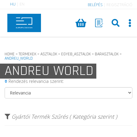
HU
|
EN
BELÉPÉS
|
REGISZTRÁCIÓ
HOME
TERMEKEK
ASZTALOK
EGYEB_ASZTALOK
BARASZTALOK
>
>
>
>
>
ANDREU_WORLD
ANDREU WORLD
Rendezés relevancia szerint:
Gyártói Termék Szűrés ( Kategória szerint )