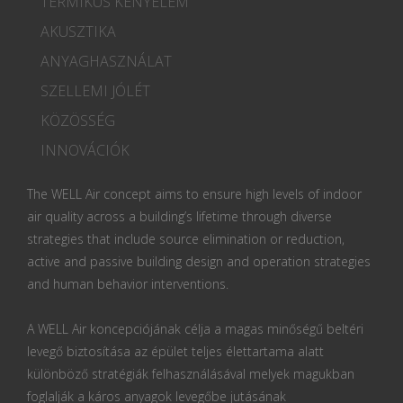
TERMIKUS KÉNYELEM
AKUSZTIKA
ANYAGHASZNÁLAT
SZELLEMI JÓLÉT
KÖZÖSSÉG
INNOVÁCIÓK
The WELL Air concept aims to ensure high levels of indoor
air quality across a building’s lifetime through diverse
strategies that include source elimination or reduction,
active and passive building design and operation strategies
and human behavior interventions.
A WELL Air koncepciójának célja a magas minőségű beltéri
levegő biztosítása az épület teljes élettartama alatt
különböző stratégiák felhasználásával melyek magukban
foglalják a káros anyagok levegőbe jutásának