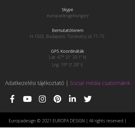
Skype
europadesignhungary
Bemutatóterem
H-1025, Budapest, Törökvész út 71-75.
GPS Koordináták
Lat: 47° 31' 39.1" N
Lng: 19° 0' 28" E
Adatkezelési tájékoztató
|
Social média csatornáink
Europadesign © 2021 EUROPA DESIGN | All rights reserved |