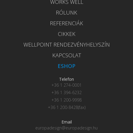
WORKS WELL
RÓLUNK
REFERENCIÁK
CIKKEK
WELLPOINT RENDEZVÉNYHELYSZÍN
KAPCSOLAT
ESHOP
Telefon
+36 1 274-0001
+36 1 394-6232
+36 1 200-9998
+36 1 200-8428(fax)
Email
europadesign@europadesign.hu