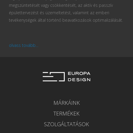
megszüntetését vagy csökkentését, az aktív és passzív
épülettervezést és üzemeltetést, valamint az emberi
tevékenységek által történő beavatkozások optimalizálását.
olvass tovább...
MÁRKÁINK
TERMÉKEK
SZOLGÁLTATÁSOK