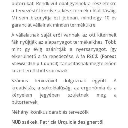
bútorukat. Rendkívül odafigyelnek a részletekre
a tervezéstől kezdve a kész termék előállításáig.
Mi sem bizonyítja ezt jobban, minthogy 10 év
garanciát vállalnak minden termékükre.
A vállalatnak saját erői vannak, az ott kitermelt
fák nyújtják az alapanyagot termékeikhez. Több
mint gy évig szárírtják a nyersanyagot, így
elkerülhető a fa repedezése. A fa
FSC® (Forest
Stewardship Council)
tanúsításnak megfelelően
kezelt erdőkből származik.
Számos tervezővel dolgoznak együtt. A
kreativitás, a sokoldalúság, az ergonómia és a
kényelem jegyében születnek meg a
bútortervek.
Néhány ikonikus darab és tervezőik:
NUB
székek, Patricia Urquiola designertől