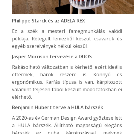
Philippe Starck és az
ADELA REX
Ez a szék a mesteri famegmunkálás valódi
példája. Rétegelt lemezből készül, csavarok és
egyéb szerelvények nélkül készül.
Jasper Morrison tervezése a
DUOS
Rakásolható változatban is kérhető, ezért ideális
éttermek, bárok részére is. Könnyű és
ergonómikus. Karfás típusa is van, kárpitozott
valamint teljesen fából készült módozatokban ei
elérhető.
Benjamin Hubert terve a
HULA
bárszék
A 2020-as év German Design Award győztese lett
a HULA bárszék. Állítható magasságú elegáns
bárszék ez puha kárpitozással, melynek