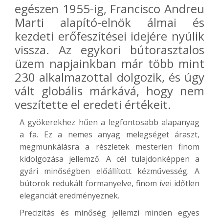
egészen 1955-ig, Francisco Andreu
Marti alapító-elnök álmai és
kezdeti erőfeszítései idejére nyúlik
vissza. Az egykori bútorasztalos
üzem napjainkban már több mint
230 alkalmazottal dolgozik, és úgy
vált globális márkává, hogy nem
veszítette el eredeti értékeit.
A gyökerekhez hűen a legfontosabb alapanyag
a fa. Ez a nemes anyag melegséget áraszt,
megmunkálásra a részletek mesterien finom
kidolgozása jellemző. A cél tulajdonképpen a
gyári minőségben előállított kézművesség. A
bútorok redukált formanyelve, finom ívei időtlen
eleganciát eredményeznek.
Precizitás és minőség jellemzi minden egyes