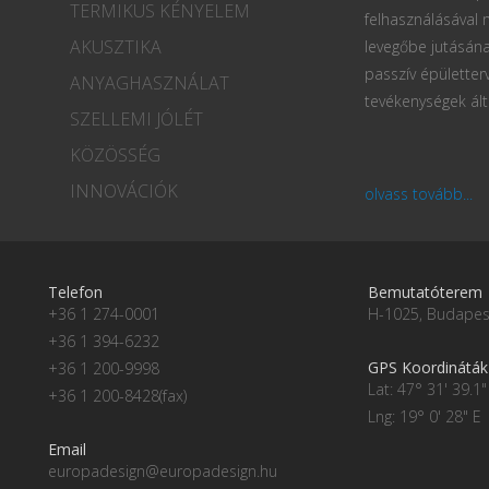
TERMIKUS KÉNYELEM
felhasználásával
AKUSZTIKA
levegőbe jutásána
passzív épületter
ANYAGHASZNÁLAT
tevékenységek ált
SZELLEMI JÓLÉT
KÖZÖSSÉG
INNOVÁCIÓK
olvass tovább...
Telefon
Bemutatóterem
+36 1 274-0001
H-1025, Budapest
+36 1 394-6232
GPS Koordináták
+36 1 200-9998
Lat: 47° 31' 39.1"
+36 1 200-8428(fax)
Lng: 19° 0' 28" E
Email
europadesign@europadesign.hu