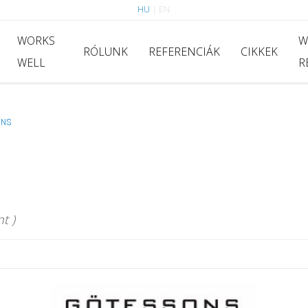
HU
|
EN
WORKS
W
RÓLUNK
REFERENCIÁK
CIKKEK
WELL
R
ONS
t )