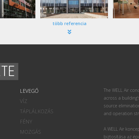
több referencia
ETE
The WELL Air conc
LEVEGŐ
across a building’
VÍZ
source eliminatio
TÁPLÁLKOZÁS
and operation str
FÉNY
A WELL Air koncep
MOZGÁS
biztosítása az ép