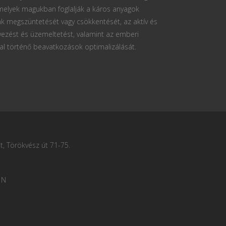
 melyek magukban foglalják a káros anyagok
k megszüntetését vagy csökkentését, az aktív és
vezést és üzemeltetést, valamint az emberi
al történő beavatkozások optimalizálását.
, Törökvész út 71-75.
 N