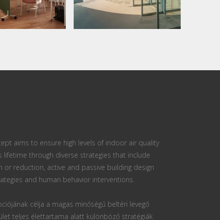
ept aims to ensure high levels of indoor air quality
s lifetime through diverse strategies that include
n or reduction, active and passive building design
ategies and human behavior interventions.
ciójának célja a magas minőségű beltéri levegő
ület teljes élettartama alatt különböző stratégiák