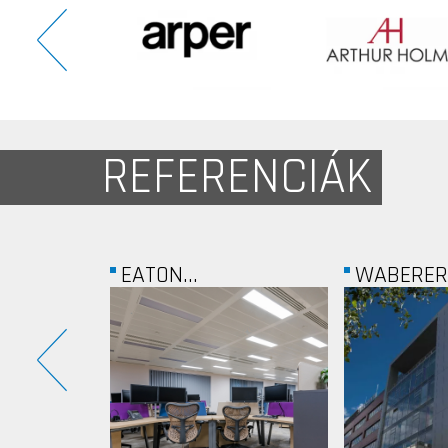
REFERENCIÁK
WABERER'S
ERICSON