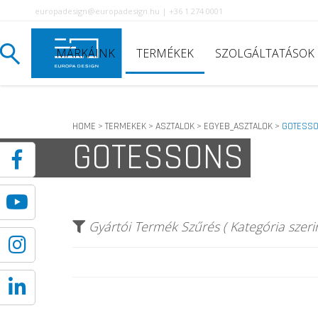
europadesign@europadesign.hu | +36 1 274 0001
MÁRKÁINK
TERMÉKEK
SZOLGÁLTATÁSOK
HOME
TERMEKEK
ASZTALOK
EGYEB_ASZTALOK
GOTESS
>
>
>
>
GOTESSONS
Gyártói Termék Szűrés ( Kategória szerin