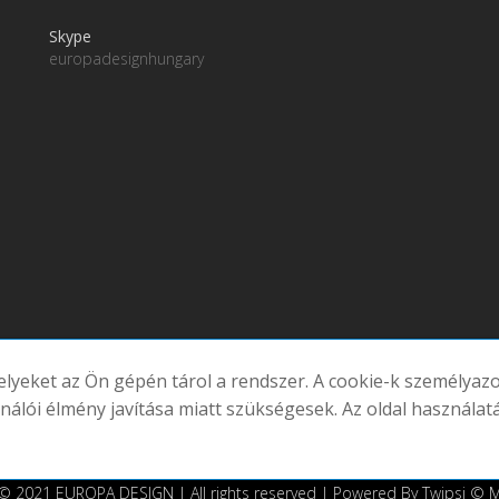
Skype
europadesignhungary
melyeket az Ön gépén tárol a rendszer. A cookie-k személya
atornáink
ználói élmény javítása miatt szükségesek. Az oldal használat
© 2021 EUROPA DESIGN | All rights reserved | Powered By Twipsi ©