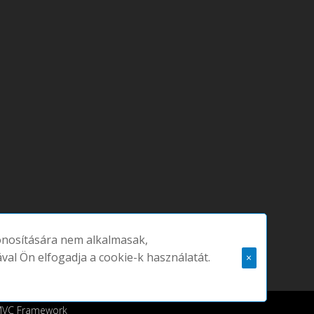
zonosítására nem alkalmasak,
ával Ön elfogadja a cookie-k használatát.
×
 MVC Framework