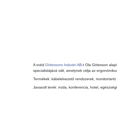
A svéd
Götessons Industri AB
-t Ola Götesson alapí
specialistájává vált, amelynek célja az ergonómi
Termékek: kábelelvezető rendszerek, monitortartó ka
Javasolt terek: iroda, konferencia, hotel, egészségü