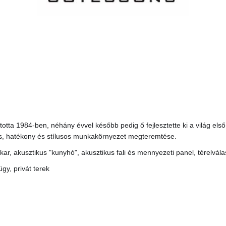
totta 1984-ben, néhány évvel később pedig ő fejlesztette ki a világ első
kus, hatékony és stílusos munkakörnyezet megteremtése.
r, akusztikus "kunyhó", akusztikus fali és mennyezeti panel, térelválas
gy, privát terek