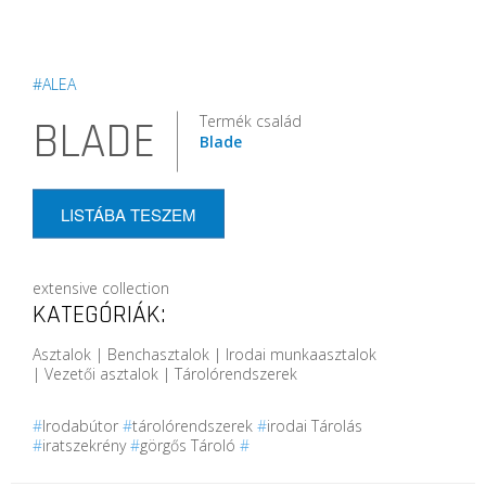
#ALEA
Termék család
BLADE
Blade
LISTÁBA TESZEM
extensive collection
KATEGÓRIÁK:
Asztalok | Benchasztalok | Irodai munkaasztalok
| Vezetői asztalok | Tárolórendszerek
#
Irodabútor
#
tárolórendszerek
#
irodai Tárolás
#
iratszekrény
#
görgős Tároló
#