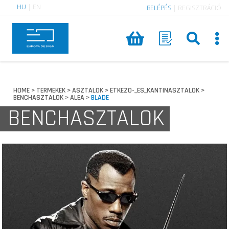
HU
|
EN
BELÉPÉS
|
REGISZTRÁCIÓ
HOME
TERMEKEK
ASZTALOK
ETKEZO-_ES_KANTINASZTALOK
>
>
>
>
BENCHASZTALOK
ALEA
BLADE
>
>
BENCHASZTALOK