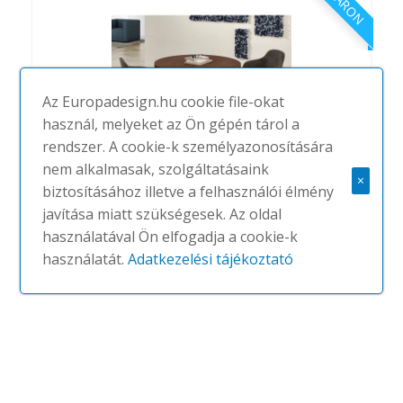
Az Europadesign.hu cookie file-okat
használ, melyeket az Ön gépén tárol a
rendszer. A cookie-k személyazonosítására
nem alkalmasak, szolgáltatásaink
×
biztosításához illetve a felhasználói élmény
Atreo kör asztal
javítása miatt szükségesek. Az oldal
használatával Ön elfogadja a cookie-k
#
ALEA
(1DB)
195,224-195,224 FT.
használatát.
Adatkezelési tájékoztató