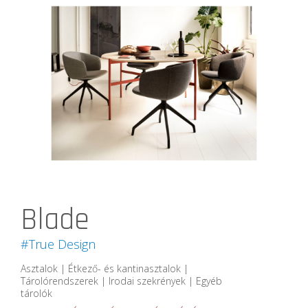
Blade
#True Design
Asztalok | Étkező- és kantinasztalok |
Tárolórendszerek | Irodai szekrények | Egyéb
tárolók