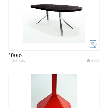
Oops
#
KRISTALIA
NINCS