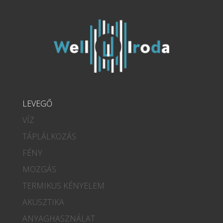
LEVEGŐ
VÍZ
TÁPLÁLKOZÁS
FÉNY
MOZGÁS
TERMIKUS KÉNYELEM
AKUSZTIKA
ANYAGHASZNÁLAT