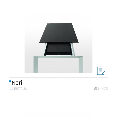
Nori
#
KRISTALIA
NINCS