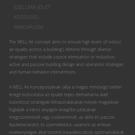
SZELLEMI JÓLÉT
KÖZÖSSÉG
INNOVÁCIÓK
The WELL Air concept aims to ensure high levels of indoor
air quality across a building’s lifetime through diverse
strategies that include source elimination or reduction,
active and passive building design and operation strategies
and human behavior interventions.
A WELL Air koncepciójának célja a magas minőségű beltéri
levegő biztosítása az épület teljes élettartama alatt
különböző stratégiák felhasználásával melyek magukban
foglalják a káros anyagok levegőbe jutásának
megszüntetését vagy csökkentését, az aktív és passzív
épülettervezést és üzemeltetést, valamint az emberi
tevékenységek által történő beavatkozások optimalizálását.