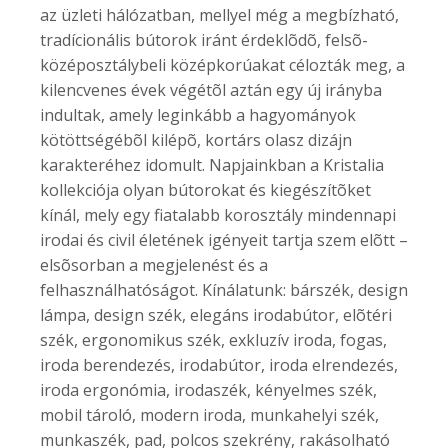
az üzleti hálózatban, mellyel még a megbízható,
tradícionális bútorok iránt érdeklõdõ, felsõ-
középosztálybeli középkorúakat célozták meg, a
kilencvenes évek végétõl aztán egy új irányba
indultak, amely leginkább a hagyományok
kötöttségébõl kilépõ, kortárs olasz dizájn
karakteréhez idomult. Napjainkban a Kristalia
kollekciója olyan bútorokat és kiegészítõket
kínál, mely egy fiatalabb korosztály mindennapi
irodai és civil életének igényeit tartja szem elõtt –
elsõsorban a megjelenést és a
felhasználhatóságot. Kínálatunk: bárszék, design
lámpa, design szék, elegáns irodabútor, elõtéri
szék, ergonomikus szék, exkluzív iroda, fogas,
iroda berendezés, irodabútor, iroda elrendezés,
iroda ergonómia, irodaszék, kényelmes szék,
mobil tároló, modern iroda, munkahelyi szék,
munkaszék, pad, polcos szekrény, rakásolható