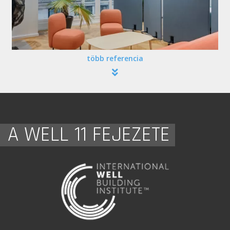
több referencia
A WELL 11 FEJEZETE