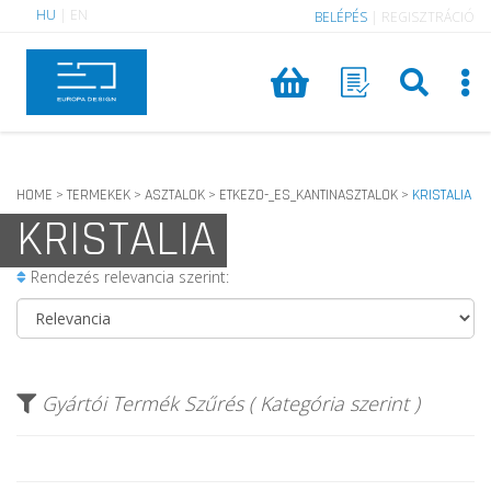
HU
|
EN
BELÉPÉS
|
REGISZTRÁCIÓ
HOME
TERMEKEK
ASZTALOK
ETKEZO-_ES_KANTINASZTALOK
KRISTALIA
>
>
>
>
KRISTALIA
Rendezés relevancia szerint:
Gyártói Termék Szűrés ( Kategória szerint )