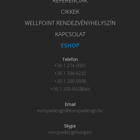
REFERENCIÁK
CIKKEK
WELLPOINT RENDEZVÉNYHELYSZÍN
KAPCSOLAT
ESHOP
Telefon
+36 1 274-0001
+36 1 394-6232
+36 1 200-9998
+36 1 200-8428(fax)
Email
europadesign@europadesign.hu
Skype
europadesignhungary