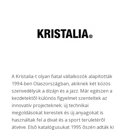
A Kristalia-t olyan fiatal vállalkozók alapították
1994-ben Olaszországban, akiknek két közös
szenvedélyük a dizájn és a jazz. Már egészen a
kezdetektõl különös figyelmet szenteltek az
innovatív projecteknek; új technikai
megoldásokat kerestek és új anyagokat is
használtak fel a divat és a sport területérõl
átvéve. Elsõ katalógusukat 1995 õszén adták ki