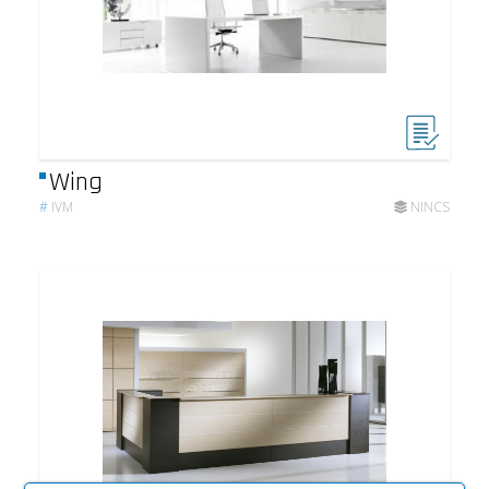
Wing
#
IVM
NINCS