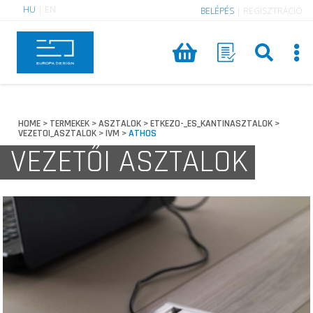
HU
|
EN
BELÉPÉS
|
REGISZTRÁCIÓ
HOME
TERMEKEK
ASZTALOK
ETKEZO-_ES_KANTINASZTALOK
>
>
>
>
VEZETOI_ASZTALOK
IVM
ATHOS
>
>
VEZETŐI ASZTALOK