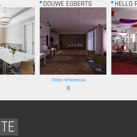
GBERTS
HELLO REPUBLIC
PROPER
több referencia
ETE