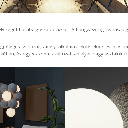
yiséget barátságossá varázsol. "A hangzásvilág javítása eg
üggőleges változat, amely alkalmas előterekbe és más 
kében; és egy vízszintes változat, amelyet nagy asztalok f