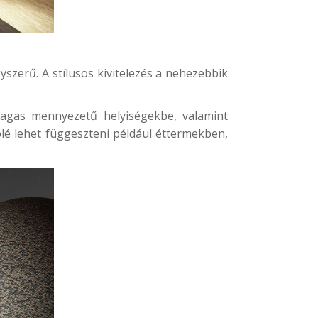
yszerű. A stílusos kivitelezés a nehezebbik
magas mennyezetű helyiségekbe, valamint
ölé lehet függeszteni például éttermekben,