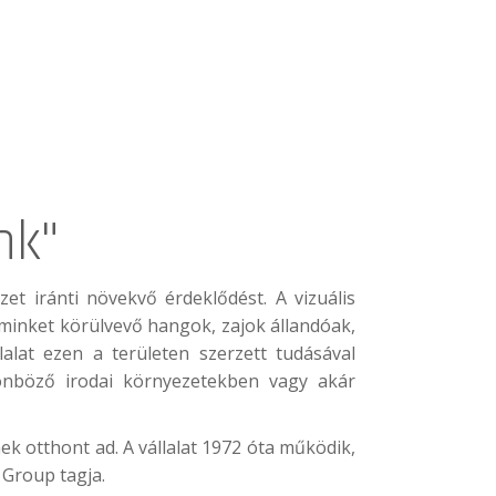
nk"
t iránti növekvő érdeklődést. A vizuális
 minket körülvevő hangok, zajok állandóak,
alat ezen a területen szerzett tudásával
lönböző irodai környezetekben vagy akár
ek otthont ad. A vállalat 1972 óta működik,
 Group tagja.