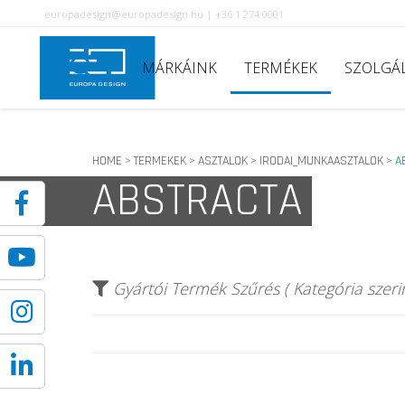
europadesign@europadesign.hu | +36 1 274 0001
MÁRKÁINK
TERMÉKEK
SZOLGÁ
HOME
TERMEKEK
ASZTALOK
IRODAI_MUNKAASZTALOK
A
>
>
>
>
ABSTRACTA
Gyártói Termék Szűrés ( Kategória szerin