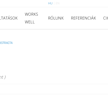
HU
|
EN
WORKS
LTATÁSOK
RÓLUNK
REFERENCIÁK
CI
WELL
BSTRACTA
t )