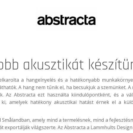
obb akusztikát készítü
lkarolta a hangelnyelés és a hatékonyabb munkakörnyeze
áthatók. A hang nem tűnik el, ha becsukjuk a szemünket. A
 Az Abstracta ezt használta kiindulópontként, és a váll
t ki, amelyek hatékony akusztikai hatást érnek el a kü
ral Smålandban, amely mind a termelésnek, mind a fejlesztésn
át exportálják világszerte. Az Abstracta a Lammhults Design