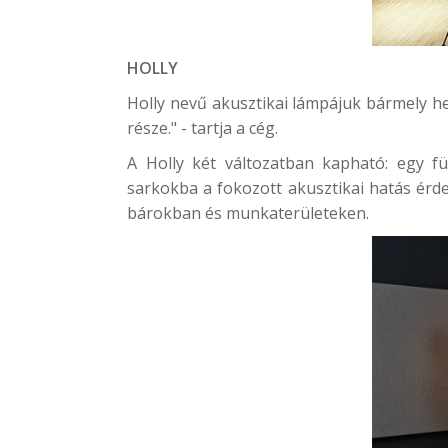
HOLLY
Holly nevű akusztikai lámpájuk bármely hel
része." - tartja a cég.
A Holly két változatban kapható: egy f
sarkokba a fokozott akusztikai hatás érde
bárokban és munkaterületeken.