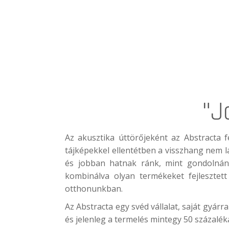
"J
Az akusztika úttörőjeként az
Abstracta
fe
tájképekkel ellentétben a visszhang nem l
és jobban hatnak ránk, mint gondolnánk.
kombinálva olyan termékeket fejlesztet
otthonunkban.
Az Abstracta egy svéd vállalat, saját gyár
és jelenleg a termelés mintegy 50 százalék