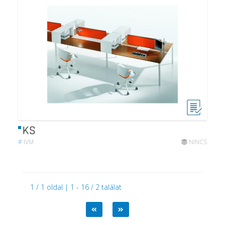
KS
#
IVM
NINCS
1 / 1 oldal | 1 - 16 / 2 találat