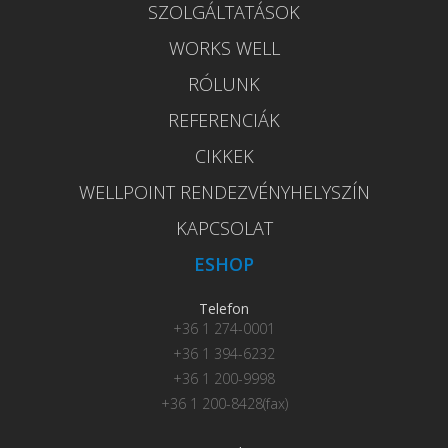
SZOLGÁLTATÁSOK
WORKS WELL
RÓLUNK
REFERENCIÁK
CIKKEK
WELLPOINT RENDEZVÉNYHELYSZÍN
KAPCSOLAT
ESHOP
Telefon
+36 1 274-0001
+36 1 394-6232
+36 1 200-9998
+36 1 200-8428(fax)