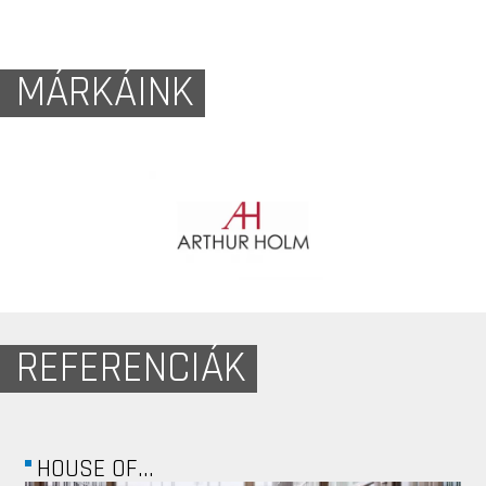
MÁRKÁINK
REFERENCIÁK
ABOS UTCA -...