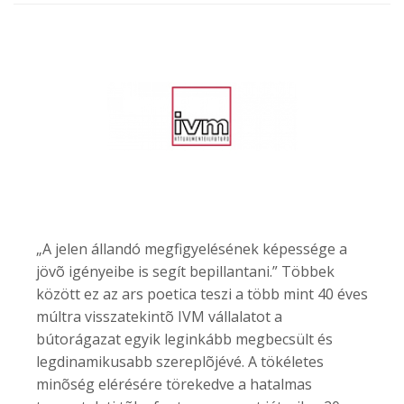
„A jelen állandó megfigyelésének képessége a
jövõ igényeibe is segít bepillantani.” Többek
között ez az ars poetica teszi a több mint 40 éves
múltra visszatekintõ IVM vállalatot a
bútorágazat egyik leginkább megbecsült és
legdinamikusabb szereplõjévé. A tökéletes
minõség elérésére törekedve a hatalmas