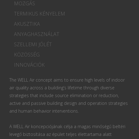
MOZGÁS
TERMIKUS KÉNYELEM
AKUSZTIKA
ANYAGHASZNÁLAT
SZELLEMI JÓLÉT
KÖZÖSSÉG
INNOVÁCIÓK
The WELL Air concept aims to ensure high levels of indoor
air quality across a building’s lifetime through diverse
strategies that include source elimination or reduction,
active and passive building design and operation strategies
and human behavior interventions.
A WELL Air koncepciójának célja a magas minőségű beltéri
levegő biztosítása az épület teljes élettartama alatt