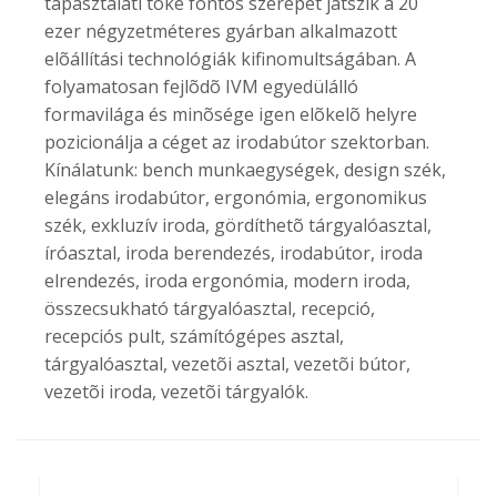
tapasztalati tõke fontos szerepet játszik a 20
ezer négyzetméteres gyárban alkalmazott
elõállítási technológiák kifinomultságában. A
folyamatosan fejlõdõ IVM egyedülálló
formavilága és minõsége igen elõkelõ helyre
pozicionálja a céget az irodabútor szektorban.
Kínálatunk: bench munkaegységek, design szék,
elegáns irodabútor, ergonómia, ergonomikus
szék, exkluzív iroda, gördíthetõ tárgyalóasztal,
íróasztal, iroda berendezés, irodabútor, iroda
elrendezés, iroda ergonómia, modern iroda,
összecsukható tárgyalóasztal, recepció,
recepciós pult, számítógépes asztal,
tárgyalóasztal, vezetõi asztal, vezetõi bútor,
vezetõi iroda, vezetõi tárgyalók.