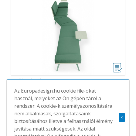
Millepiedi
#
TRUE DESIGN
NINCS
Az Europadesign.hu cookie file-okat
használ, melyeket az Ön gépén tárol a
rendszer. A cookie-k személyazonosítására
nem alkalmasak, szolgáltatásaink
×
biztosításához illetve a felhasználói élmény
javítása miatt szükségesek. Az oldal