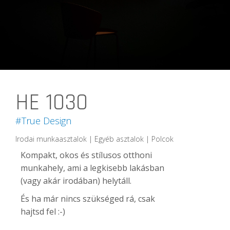
HE 1030
#True Design
Irodai munkaasztalok | Egyéb asztalok | Polcok
Kompakt, okos és stílusos otthoni
munkahely, ami a legkisebb lakásban
(vagy akár irodában) helytáll.
És ha már nincs szükséged rá, csak
hajtsd fel :-)