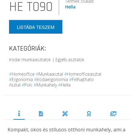
Termék család
HE T090
Hella
LISTÁBA TESZEM
KATEGÓRIÁK:
Irodai munkaasztalok | Egyéb asztalok
#
Homeoffice
#
Munkaasztal
#
Homeofficeasztal
#
Ergonomia
#
Irodaergonomia
#
Felhajthato
Asztal
#
Polc
#
Munkahely
#
Hella
Kompakt, okos és stílusos otthoni munkahely, ami a