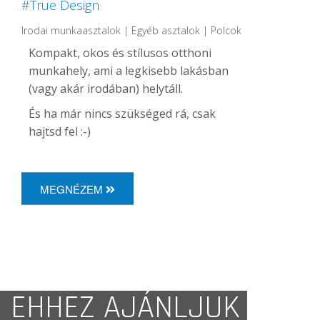
#True Design
Irodai munkaasztalok | Egyéb asztalok | Polcok
Kompakt, okos és stílusos otthoni
munkahely, ami a legkisebb lakásban
(vagy akár irodában) helytáll.
És ha már nincs szükséged rá, csak
hajtsd fel :-)
MEGNÉZEM
EHHEZ AJÁNLJUK