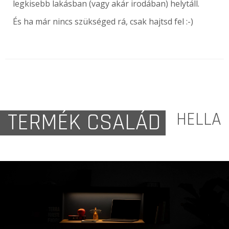
legkisebb lakásban (vagy akár irodában) helytáll.
És ha már nincs szükséged rá, csak hajtsd fel :-)
TERMÉK CSALÁD
HELLA