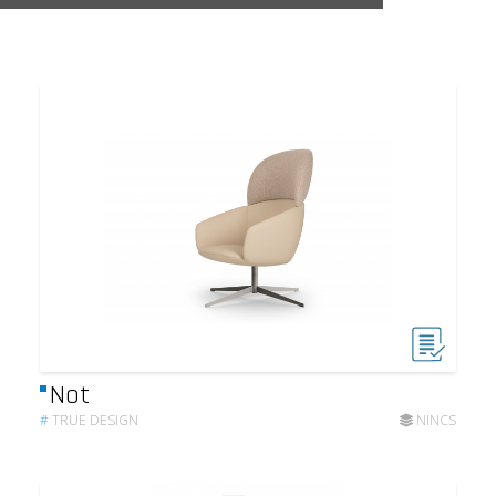
Not
#
TRUE DESIGN
NINCS