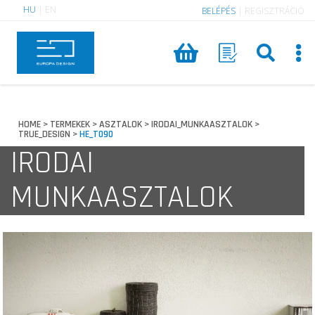
HU
|
EN
BELÉPÉS
|
REGISZTRÁCIÓ
HOME
TERMEKEK
ASZTALOK
IRODAI_MUNKAASZTALOK
>
>
>
>
TRUE_DESIGN
HE_T090
>
IRODAI
MUNKAASZTALOK