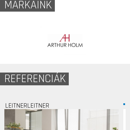
MÁRKÁINK
REFERENCIÁK
K&H