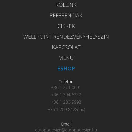
RÓLUNK
REFERENCIÁK
CIKKEK
WELLPOINT RENDEZVÉNYHELYSZÍN
KAPCSOLAT
MENU
ESHOP
Telefon
+36 1 274-0001
+36 1 394-6232
+36 1 200-9998
+36 1 200-8428(fax)
Email
europadesign@europadesign.hu