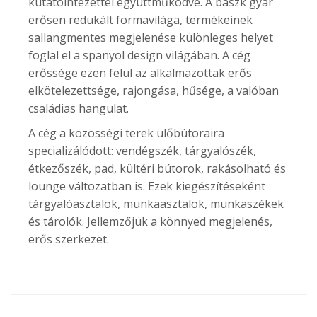
kutatóintézettel együttműködve. A baszk gyár
erősen redukált formavilága, termékeinek
sallangmentes megjelenése különleges helyet
foglal el a spanyol design világában. A cég
erőssége ezen felül az alkalmazottak erős
elkötelezettsége, rajongása, hűsége, a valóban
családias hangulat.
A cég a közösségi terek ülőbútoraira
specializálódott: vendégszék, tárgyalószék,
étkezőszék, pad, kültéri bútorok, rakásolható és
lounge változatban is. Ezek kiegészítéseként
tárgyalóasztalok, munkaasztalok, munkaszékek
és tárolók. Jellemzőjük a könnyed megjelenés,
erős szerkezet.