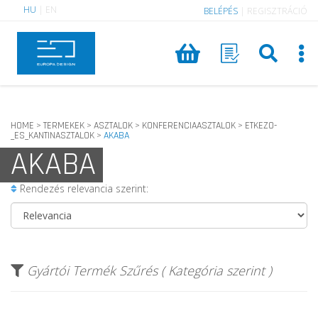
HU
|
EN
BELÉPÉS
|
REGISZTRÁCIÓ
HOME
TERMEKEK
ASZTALOK
KONFERENCIAASZTALOK
ETKEZO-
>
>
>
>
_ES_KANTINASZTALOK
AKABA
>
AKABA
Rendezés relevancia szerint:
Gyártói Termék Szűrés ( Kategória szerint )