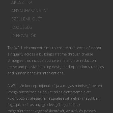
AKUSZTIKA
ANYAGHASZNÁLAT
SZELLEMI JÓLÉT
KÖZÖSSÉG
INNOVÁCIÓK
The WELL Air concept aims to ensure high levels of indoor
air quality across a building’s lifetime through diverse
strategies that include source elimination or reduction,
active and passive building design and operation strategies
and human behavior interventions.
A WELL Air koncepciójának célja a magas minőségű beltéri
levegő biztosítása az épület teljes élettartama alatt
különböző stratégiák felhasználásával melyek magukban
foglalják a káros anyagok levegőbe jutásának
megszüntetését vagy csökkentését, az aktív és passzív