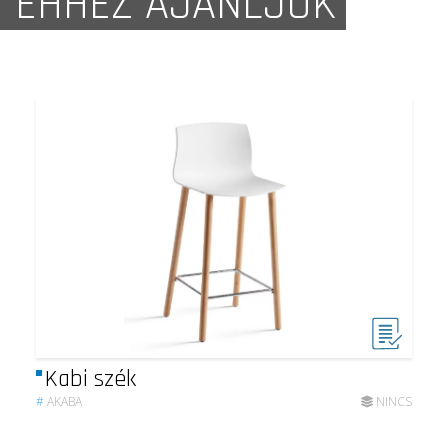
EHHEZ AJÁNLJUK
Kabi szék
#
AKABA
NINCS