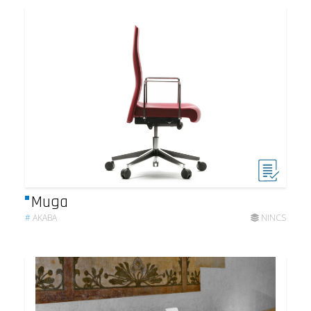
Muga
#
AKABA
NINCS