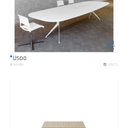
Usoa
#
AKABA
NINCS