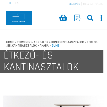
HU
|
EN
BELÉPÉS
|
REGISZTRÁCIÓ
HOME
TERMEKEK
ASZTALOK
KONFERENCIAASZTALOK
ETKEZO-
>
>
>
>
_ES_KANTINASZTALOK
AKABA
GUNE
>
>
ÉTKEZŐ- ÉS
KANTINASZTALOK