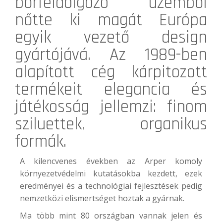
bőrfeldolgozó üzemből
nőtte ki magát Európa
egyik vezető design
gyártójává. Az 1989-ben
alapított cég kárpitozott
termékeit elegancia és
játékosság jellemzi: finom
sziluettek, organikus
formák.
A kilencvenes években az Arper komoly
környezetvédelmi kutatásokba kezdett, ezek
eredményei és a technológiai fejlesztések pedig
nemzetközi elismertséget hoztak a gyárnak.
Ma több mint 80 országban vannak jelen és