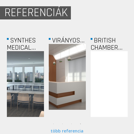
REFERENCIÁK
.
SYNTHES
VIRÁNYOS...
BRITISH
MEDICAL...
CHAMBER...
több referencia