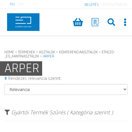
HU
|
EN
BELÉPÉS
|
REGISZTRÁCIÓ
HOME
TERMEKEK
ASZTALOK
KONFERENCIAASZTALOK
ETKEZO-
>
>
>
>
_ES_KANTINASZTALOK
ARPER
>
ARPER
Rendezés relevancia szerint:
Gyártói Termék Szűrés ( Kategória szerint )