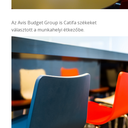
Az
Avis Budget Group
is Catifa székeket
választott a munkahelyi étkezőbe.