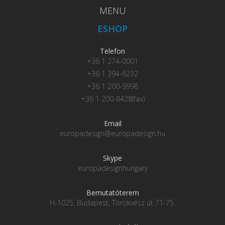
MENU
ESHOP
Telefon
+36 1 274-0001
+36 1 394-6232
+36 1 200-9998
+36 1 200-8428(fax)
Email
europadesign@europadesign.hu
Skype
europadesignhungary
Bemutatóterem
H-1025, Budapest, Törökvész út 71-75.