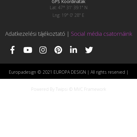
GPS Koordináták
Lat: 47° 31' 39.1" N
Lng: 19° 0' 28" E
Adatkezelési tájékoztató
|
Social média csatornáink
Europadesign © 2021 EUROPA DESIGN | All rights reserved |
Powered By Twipsi © MVC Framework