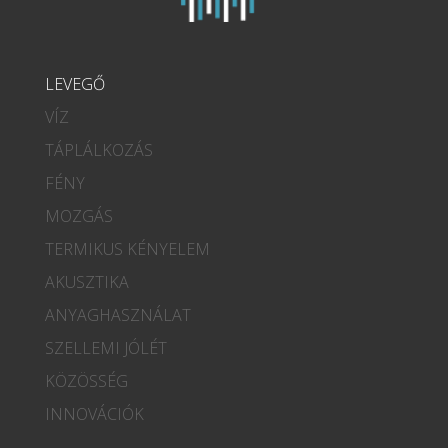
LEVEGŐ
VÍZ
TÁPLÁLKOZÁS
FÉNY
MOZGÁS
TERMIKUS KÉNYELEM
AKUSZTIKA
ANYAGHASZNÁLAT
SZELLEMI JÓLÉT
KÖZÖSSÉG
INNOVÁCIÓK