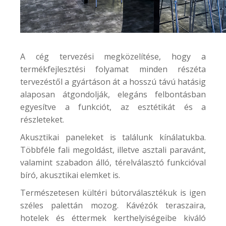
A cég tervezési megközelítése, hogy a
termékfejlesztési folyamat minden részéta
tervezéstől a gyártáson át a hosszú távú hatásig
alaposan átgondolják, elegáns felbontásban
egyesítve a funkciót, az esztétikát és a
részleteket.
Akusztikai paneleket is találunk kínálatukba.
Többféle fali megoldást, illetve asztali paravánt,
valamint szabadon álló, térelválasztó funkcióval
bíró, akusztikai elemket is.
Természetesen kültéri bútorválasztékuk is igen
széles palettán mozog. Kávézók teraszaira,
hotelek és éttermek kerthelyiségeibe kiváló