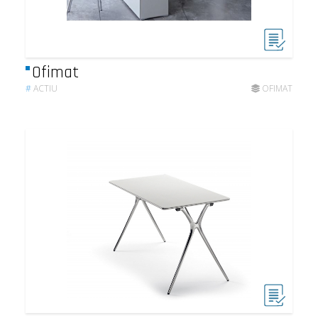
Ofimat
#
ACTIU
OFIMAT