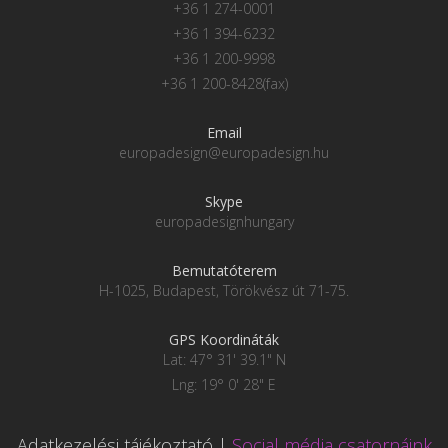
+36 1 274-0001
+36 1 394-6232
+36 1 200-9998
+36 1 200-8428(fax)
Email
europadesign@europadesign.hu
Skype
europadesignhungary
Bemutatóterem
H-1025, Budapest, Törökvész út 71-75.
GPS Koordináták
Lat: 47° 31' 39.1" N
Lng: 19° 0' 28" E
Adatkezelési tájékoztató
|
Social média csatornáink