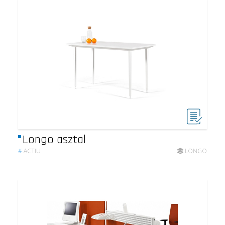
Longo asztal
#
ACTIU
LONGO