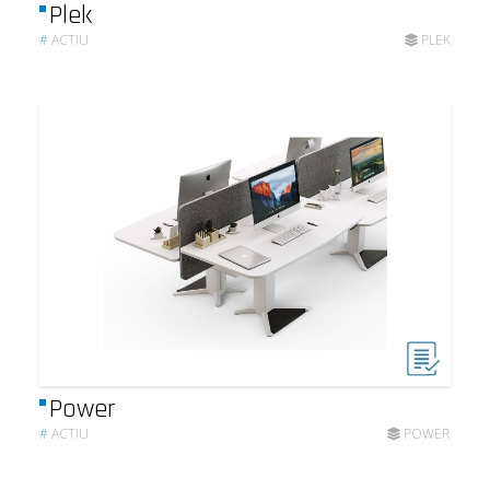
Plek
#
ACTIU
PLEK
Power
#
ACTIU
POWER