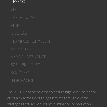
LEVEGŐ
VÍZ
TÁPLÁLKOZÁS
FÉNY
MOZGÁS
TERMIKUS KÉNYELEM
AKUSZTIKA
ANYAGHASZNÁLAT
SZELLEMI JÓLÉT
KÖZÖSSÉG
INNOVÁCIÓK
The WELL Air concept aims to ensure high levels of indoor
air quality across a building’s lifetime through diverse
strategies that include source elimination or reduction,