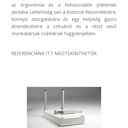
az ergonómia és a felhasználók jólétének
javítása. Lehetőség van a bútorok felcserélésére,
könnyű mozgatására és egy helyiség gyors
átrendezésére a szituáció és a részt vevő
munkatársak számának függvényében.
REFERENCIÁNK ITT MEGTEKINTHETŐK