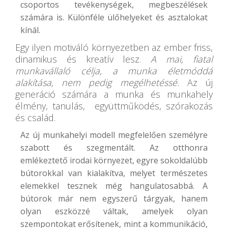
csoportos tevékenységek, megbeszélések
számára is. Különféle ülőhelyeket és asztalokat
kínál.
Egy ilyen motiváló környezetben az ember friss,
dinamikus és kreatív lesz.
A mai, fiatal
munkavállaló célja, a munka életmóddá
alakítása, nem pedig megélhetéssé.
Az új
generáció számára a munka és munkahely
élmény, tanulás, együttműködés, szórakozás
és család.
Az új munkahelyi modell megfelelően személyre
szabott és szegmentált. Az otthonra
emlékeztető irodai környezet, egyre sokoldalúbb
bútorokkal van kialakítva, melyet természetes
elemekkel tesznek még hangulatosabbá. A
bútorok már nem egyszerű tárgyak, hanem
olyan eszközzé váltak, amelyek olyan
szempontokat erősítenek, mint a kommunikáció,