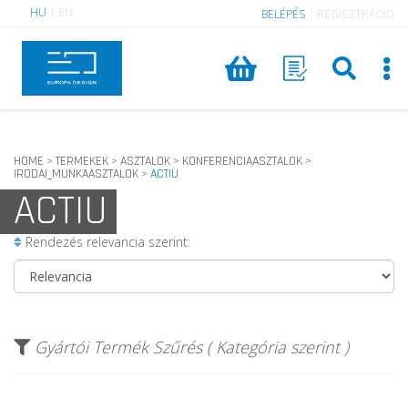
HU
|
EN
BELÉPÉS
|
REGISZTRÁCIÓ
HOME
TERMEKEK
ASZTALOK
KONFERENCIAASZTALOK
>
>
>
>
IRODAI_MUNKAASZTALOK
ACTIU
>
ACTIU
Rendezés relevancia szerint:
Gyártói Termék Szűrés ( Kategória szerint )