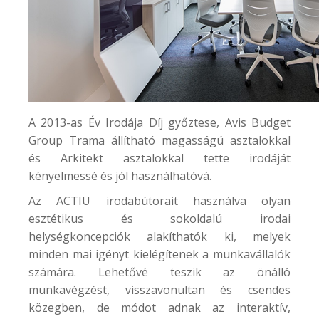
A 2013-as Év Irodája Díj győztese,
Avis Budget
Group
Trama állítható magasságú asztalokkal
és Arkitekt asztalokkal tette irodáját
kényelmessé és jól használhatóvá.
Az ACTIU irodabútorait használva olyan
esztétikus és sokoldalú irodai
helységkoncepciók alakíthatók ki, melyek
minden mai igényt kielégítenek a munkavállalók
számára. Lehetővé teszik az önálló
munkavégzést, visszavonultan és csendes
közegben, de módot adnak az interaktív,