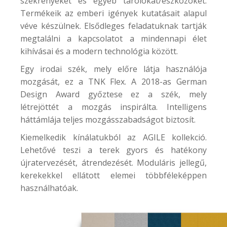
szekrényeket és egyéb tárolókat/eszközöket.
Termékeik az emberi igények kutatásait alapul
véve készülnek. Elsődleges feladatuknak tartják
megtalálni a kapcsolatot a mindennapi élet
kihívásai és a modern technológia között.
Egy irodai szék, mely előre látja használója
mozgását, ez a
TNK Flex
. A 2018-as German
Design Award győztese ez a szék, mely
létrejöttét a mozgás inspirálta. Intelligens
háttámlája teljes mozgásszabadságot biztosít.
Kiemelkedik kínálatukból az
AGILE kollekció
.
Lehetővé teszi a terek gyors és hatékony
újratervezését, átrendezését. Moduláris jellegű,
kerekekkel ellátott elemei többféleképpen
használhatóak.