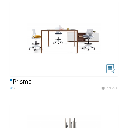
Prisma
#
ACTIU
PRISMA