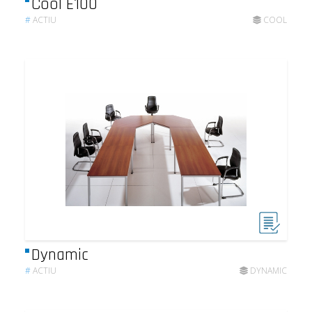
Cool E100
#
ACTIU
COOL
Dynamic
#
ACTIU
DYNAMIC