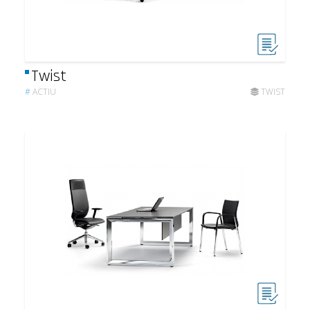
Twist
#
ACTIU
TWIST