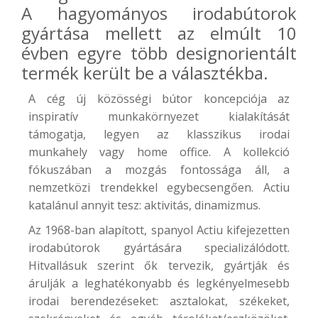
A hagyományos irodabútorok
gyártása mellett az elmúlt 10
évben egyre több designorientált
termék került be a választékba.
A cég új közösségi bútor koncepciója az
inspiratív munkakörnyezet kialakítását
támogatja, legyen az klasszikus irodai
munkahely vagy home office. A kollekció
fókuszában a mozgás fontossága áll, a
nemzetközi trendekkel egybecsengően. Actiu
katalánul annyit tesz: aktivitás, dinamizmus.
Az 1968-ban alapított, spanyol Actiu kifejezetten
irodabútorok gyártására specializálódott.
Hitvallásuk szerint ők tervezik, gyártják és
árulják a leghatékonyabb és legkényelmesebb
irodai berendezéseket: asztalokat, székeket,