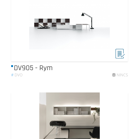
DV905 - Rym
#
DVO
NINCS