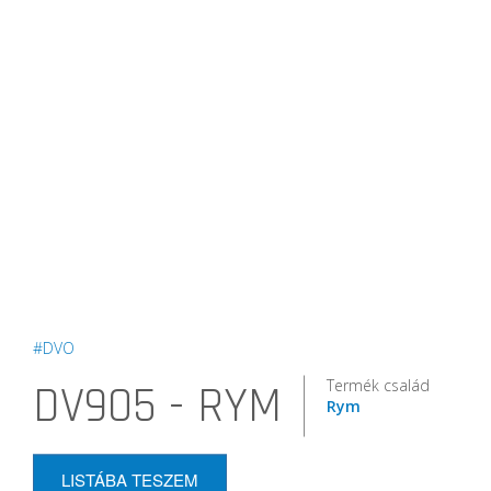
#DVO
Termék család
DV905 - RYM
Rym
LISTÁBA TESZEM