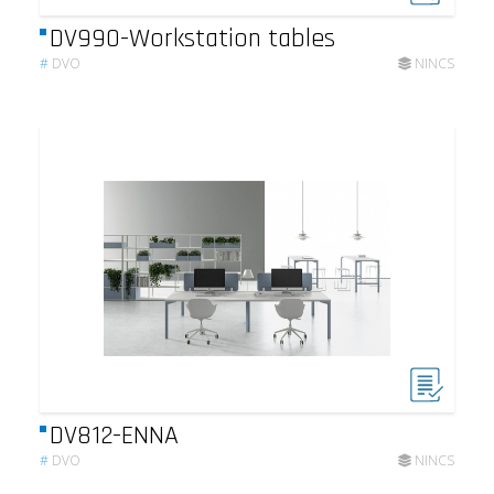
DV990-Workstation tables
#
DVO
NINCS
DV812-ENNA
#
DVO
NINCS