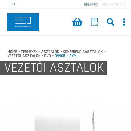
HU
|
EN
BELÉPÉS
|
REGISZTRÁCIÓ
HOME
TERMEKEK
ASZTALOK
KONFERENCIAASZTALOK
>
>
>
>
VEZETOI_ASZTALOK
DVO
DV905_-_RYM
>
>
VEZETŐI ASZTALOK