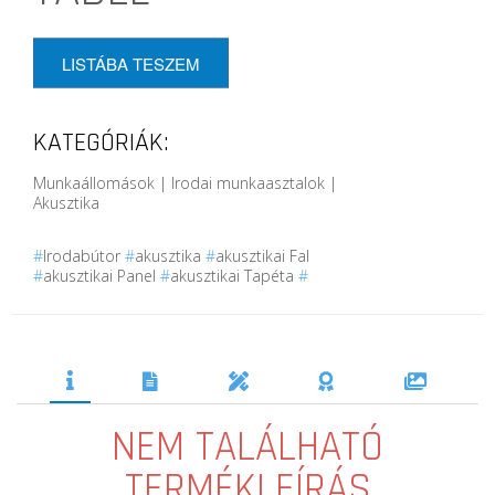
LISTÁBA TESZEM
KATEGÓRIÁK:
Munkaállomások | Irodai munkaasztalok |
Akusztika
#
Irodabútor
#
akusztika
#
akusztikai Fal
#
akusztikai Panel
#
akusztikai Tapéta
#
NEM TALÁLHATÓ
TERMÉKLEÍRÁS