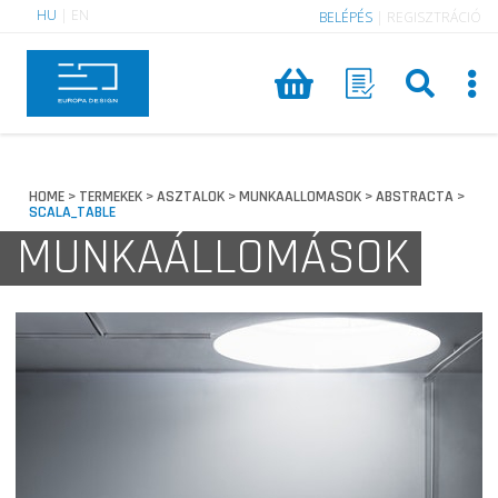
HU
|
EN
BELÉPÉS
|
REGISZTRÁCIÓ
HOME
TERMEKEK
ASZTALOK
MUNKAALLOMASOK
ABSTRACTA
>
>
>
>
>
SCALA_TABLE
MUNKAÁLLOMÁSOK