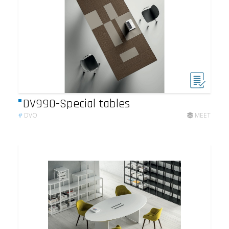
DV990-Special tables
#
DVO
MEET