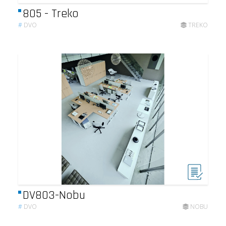
805 - Treko
#
DVO
TREKO
DV803-Nobu
#
DVO
NOBU