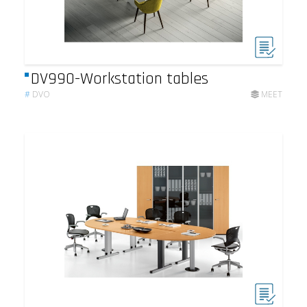
DV990-Workstation tables
#
DVO
MEET