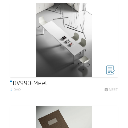
DV990-Meet
#
DVO
MEET