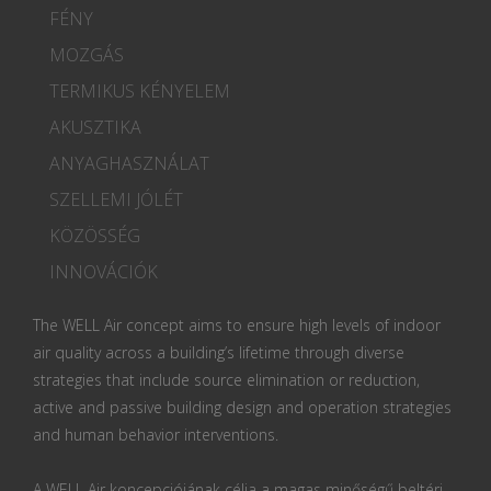
FÉNY
MOZGÁS
TERMIKUS KÉNYELEM
AKUSZTIKA
ANYAGHASZNÁLAT
SZELLEMI JÓLÉT
KÖZÖSSÉG
INNOVÁCIÓK
The WELL Air concept aims to ensure high levels of indoor
air quality across a building’s lifetime through diverse
strategies that include source elimination or reduction,
active and passive building design and operation strategies
and human behavior interventions.
A WELL Air koncepciójának célja a magas minőségű beltéri