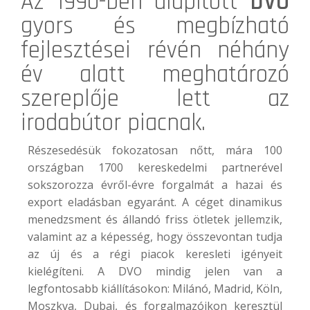
Az 1990-ben alapított
DVO
gyors és megbízható
fejlesztései révén néhány
év alatt meghatározó
szereplője lett az
irodabútor piacnak.
Részesedésük fokozatosan nőtt, mára 100
országban 1700 kereskedelmi partnerével
sokszorozza évről-évre forgalmát a hazai és
export eladásban egyaránt. A céget dinamikus
menedzsment és állandó friss ötletek jellemzik,
valamint az a képesség, hogy összevontan tudja
az új és a régi piacok keresleti igényeit
kielégíteni. A DVO mindig jelen van a
legfontosabb kiállításokon: Milánó, Madrid, Köln,
Moszkva, Dubai, és forgalmazóikon keresztül