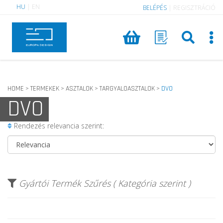
HU
|
EN
BELÉPÉS
|
REGISZTRÁCIÓ
HOME
TERMEKEK
ASZTALOK
TARGYALOASZTALOK
DVO
>
>
>
>
DVO
Rendezés relevancia szerint:
Gyártói Termék Szűrés ( Kategória szerint )