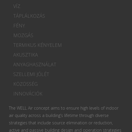
VÍZ
TÁPLÁLKOZÁS
FÉNY
MOZGÁS
TERMIKUS KÉNYELEM
AKUSZTIKA
ANYAGHASZNÁLAT
SZELLEMI JÓLÉT
KÖZÖSSÉG
INNOVÁCIÓK
The WELL Air concept aims to ensure high levels of indoor
air quality across a building’s lifetime through diverse
strategies that include source elimination or reduction,
active and passive building design and operation strategies