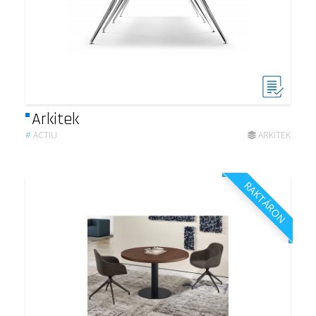
Arkitek
#
ACTIU
ARKITEK
RAKTÁRON