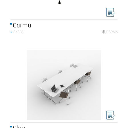
Carma
#
AKABA
CARMA