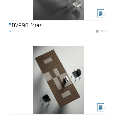
DV990-Meet
#
DVO
MEET