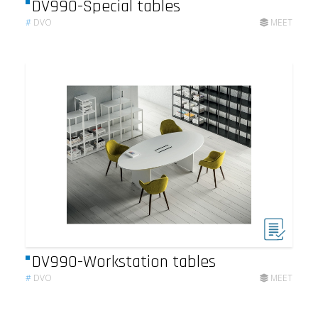
DV990-Special tables
#
DVO
MEET
DV990-Workstation tables
#
DVO
MEET