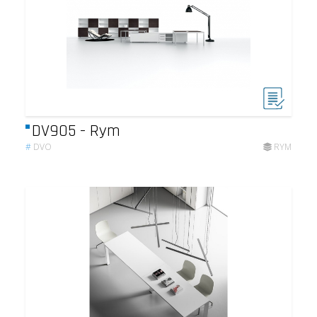
DV905 - Rym
#
DVO
RYM