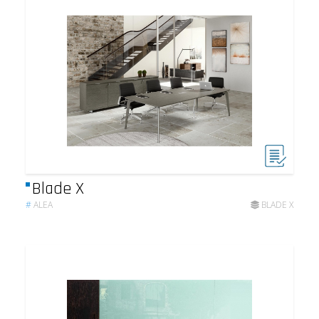
Blade X
#
ALEA
BLADE X