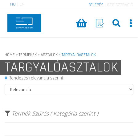
HU
|
EN
BELÉPÉS
|
REGISZTRÁCIÓ
HOME
TERMEKEK
ASZTALOK
TARGYALOASZTALOK
>
>
>
TARGYALÓASZTALOK
Rendezés relevancia szerint:
Termék Szűrés ( Kategória szerint )