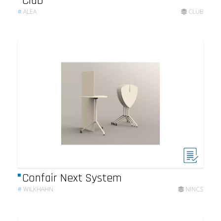
Club
#
ALEA
CLUB
Confair Next System
#
WILKHAHN
NINCS