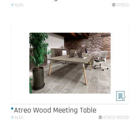
#
ALEA
ATREO
Atreo Wood Meeting Table
#
ALEA
ATREO WOOD