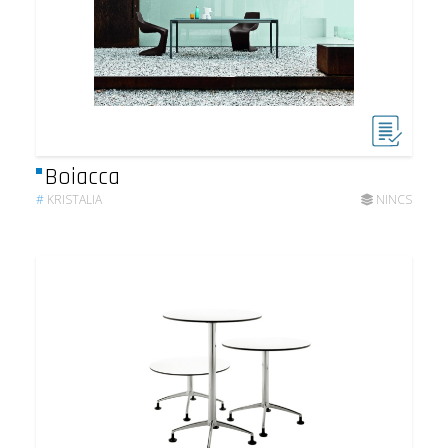
Boiacca
#
KRISTALIA
NINCS