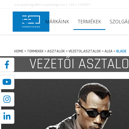
europadesign@europadesign.hu | +36 1 274 0001
MÁRKÁINK
TERMÉKEK
SZOLGÁ
HOME
TERMEKEK
ASZTALOK
VEZETOI_ASZTALOK
ALEA
BLADE
>
>
>
>
>
VEZETŐI ASZTAL