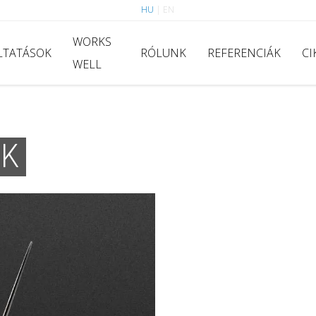
HU
|
EN
WORKS
LTATÁSOK
RÓLUNK
REFERENCIÁK
CI
WELL
OK