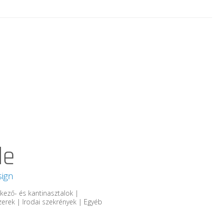
de
ign
tkező- és kantinasztalok |
erek | Irodai szekrények | Egyéb