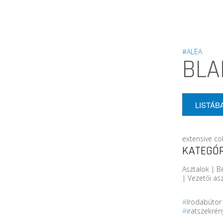
#ALEA
BLA
LISTÁB
extensive col
KATEGÓR
Asztalok | B
| Vezetői as
#
Irodabúto
#
iratszekré