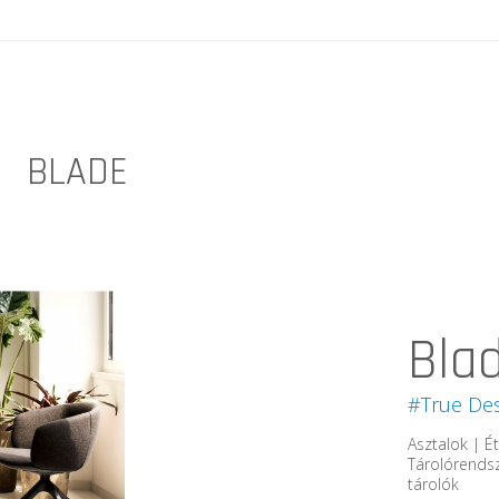
BLADE
Bla
#True Des
Asztalok | É
Tárolórendsz
tárolók