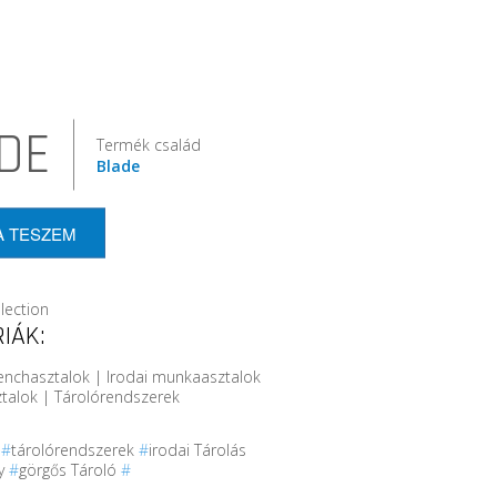
DE
Termék család
Blade
A TESZEM
lection
IÁK:
enchasztalok | Irodai munkaasztalok
ztalok | Tárolórendszerek
r
#
tárolórendszerek
#
irodai Tárolás
ny
#
görgős Tároló
#