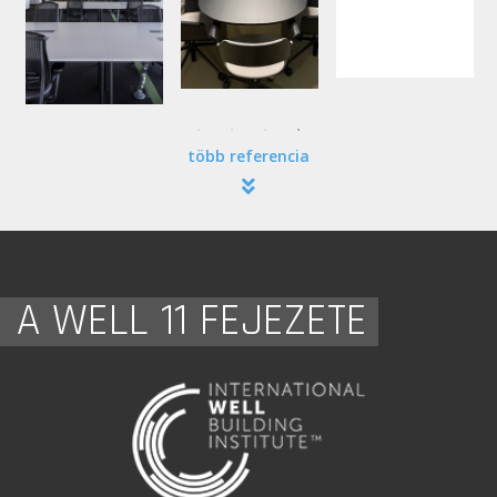
több referencia
A WELL 11 FEJEZETE