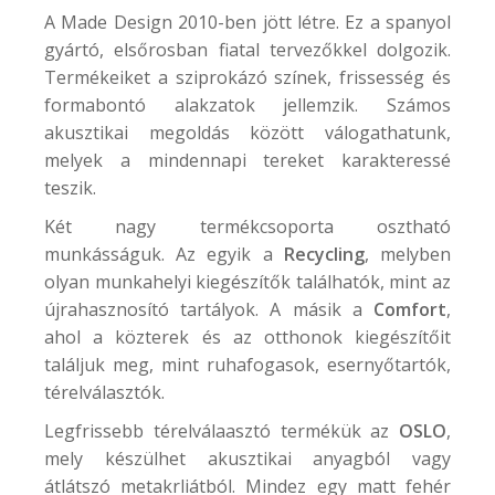
A
Made Design
2010-ben jött létre. Ez a spanyol
gyártó, elsőrosban fiatal tervezőkkel dolgozik.
Termékeiket a sziprokázó színek, frissesség és
formabontó alakzatok jellemzik. Számos
akusztikai megoldás között válogathatunk,
melyek a mindennapi tereket karakteressé
teszik.
Két nagy termékcsoporta osztható
munkásságuk. Az egyik a
Recycling
, melyben
olyan munkahelyi kiegészítők találhatók, mint az
újrahasznosító tartályok. A másik a
Comfort
,
ahol a közterek és az otthonok kiegészítőit
találjuk meg, mint ruhafogasok, esernyőtartók,
térelválasztók.
Legfrissebb térelválaasztó termékük az
OSLO
,
mely készülhet akusztikai anyagból vagy
átlátszó metakrliátból. Mindez egy matt fehér