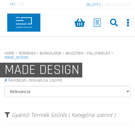
HU
|
EN
BELÉPÉS
|
REGISZTRÁCIÓ
HOME
TERMEKEK
BURKOLATOK
AKUSZTIKA
FALI_PANELEK
>
>
>
>
>
MADE_DESIGN
MADE DESIGN
Rendezés relevancia szerint:
Gyártói Termék Szűrés ( Kategória szerint )