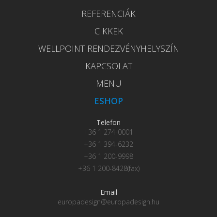
REFERENCIÁK
CIKKEK
WELLPOINT RENDEZVÉNYHELYSZÍN
KAPCSOLAT
MENU
ESHOP
Telefon
+36 1 274-0001
+36 1 394-6232
+36 1 200-9998
+36 1 200-8428(fax)
Email
europadesign@europadesign.hu