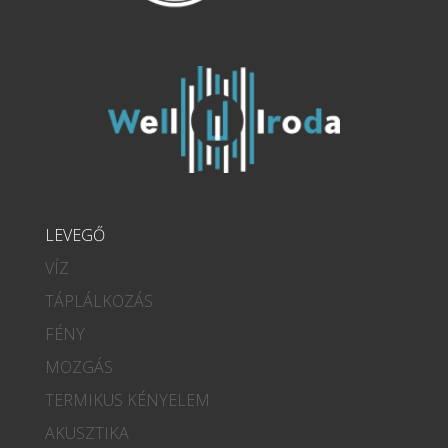
LEVEGŐ
VÍZ
TÁPLÁLKOZÁS
FÉNY
MOZGÁS
TERMIKUS KÉNYELEM
AKUSZTIKA