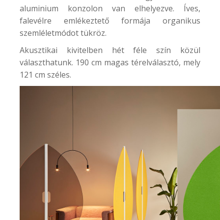
aluminium konzolon van elhelyezve. Íves,
falevélre emlékeztető formája organikus
szemléletmódot tükröz.
Akusztikai kivitelben hét féle szín közül
választhatunk. 190 cm magas térelválasztó, mely
121 cm széles.