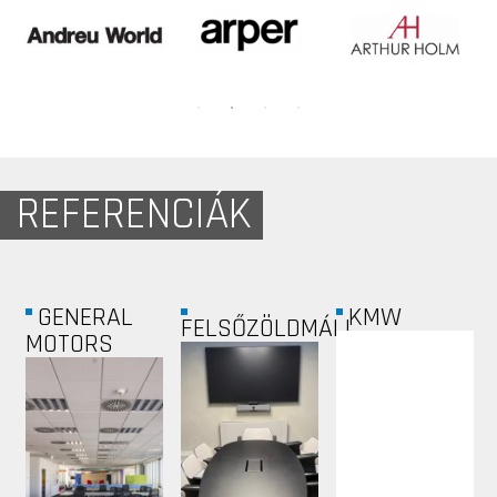
REFERENCIÁK
GENERAL
KMW
FELSŐZÖLDMÁLI...
MOTORS