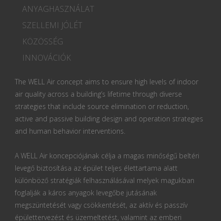
ANYAGHASZNÁLAT
SZELLEMI JÓLÉT
KÖZÖSSÉG
INNOVÁCIÓK
The WELL Air concept aims to ensure high levels of indoor
air quality across a building’s lifetime through diverse
strategies that include source elimination or reduction,
active and passive building design and operation strategies
and human behavior interventions.
A WELL Air koncepciójának célja a magas minőségű beltéri
levegő biztosítása az épület teljes élettartama alatt
különböző stratégiák felhasználásával melyek magukban
foglalják a káros anyagok levegőbe jutásának
megszüntetését vagy csökkentését, az aktív és passzív
épülettervezést és üzemeltetést, valamint az emberi