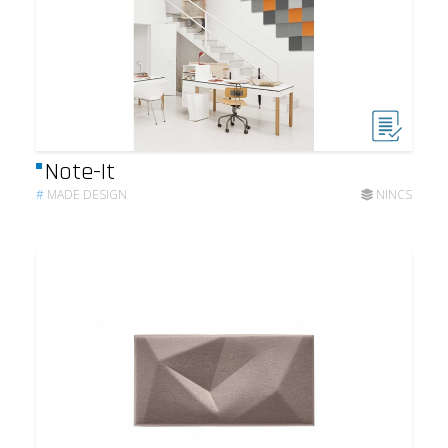
Note-It
#
MADE DESIGN
NINCS