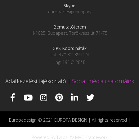
Skype
europadesignhungary
Bemutatóterem
H-1025, Budapest, Törökvész út 71-75.
GPS Koordináták
Lat: 47° 31' 39.1" N
Lng: 19° 0' 28" E
Adatkezelési tájékoztató
|
Social média csatornáink
Europadesign © 2021 EUROPA DESIGN | All rights reserved |
Powered By Twipsi © MVC Framework