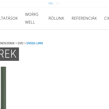
HU
|
EN
WORKS
LTATÁSOK
RÓLUNK
REFERENCIÁK
CI
WELL
ENDSZEREK
DVO
DV526-LIMA
>
>
REK