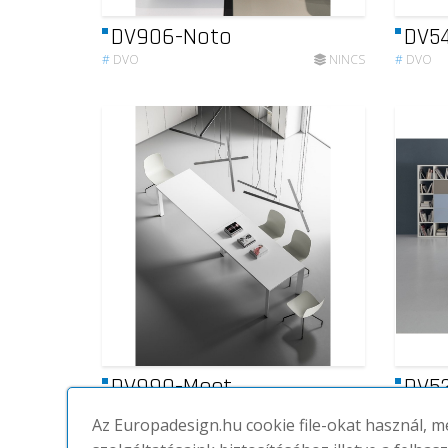
DV906-Noto
DV54
#
DVO
NINCS
#
DVO
DV990-Meet
DV52
#
DVO
NINCS
#
DVO
Az Europadesign.hu cookie file-okat használ, 