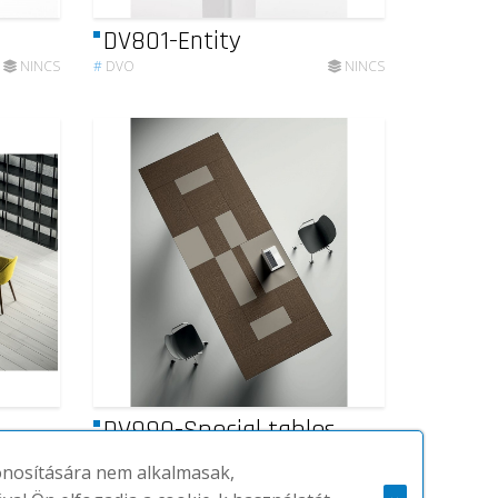
DV801-Entity
NINCS
#
DVO
NINCS
DV990-Special tables
#
DVO
NINCS
zonosítására nem alkalmasak,
NINCS