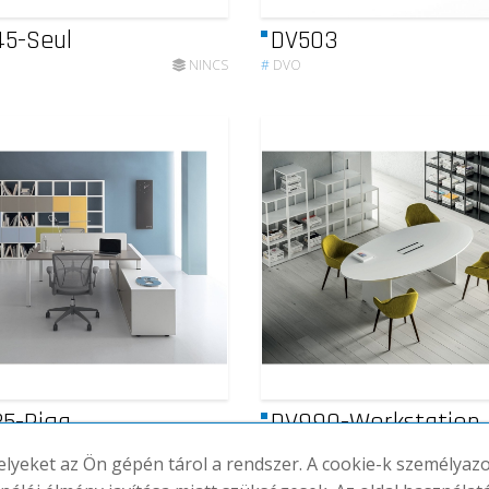
5-Seul
DV503
NINCS
#
DVO
5-Riga
DV990-Workstation
tables
NINCS
melyeket az Ön gépén tárol a rendszer. A cookie-k személya
#
DVO