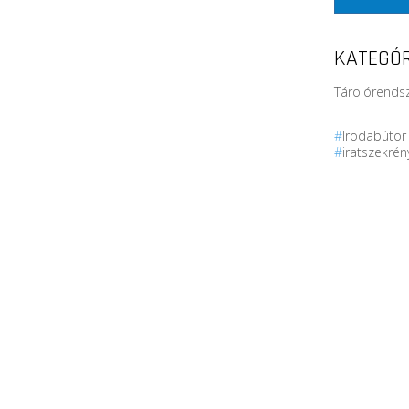
KATEGÓR
Tárolórendsz
#
Irodabúto
#
iratszekré