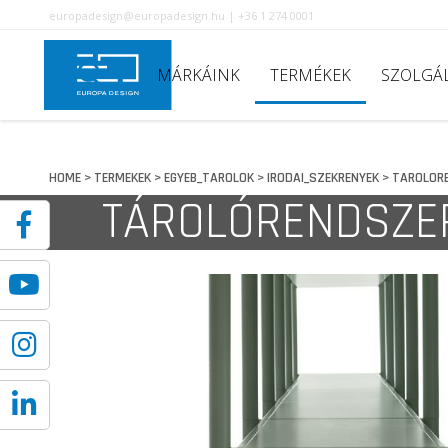
europadesign@europadesign.hu | +36 1 274 0001
MÁRKÁINK
TERMÉKEK
SZOLGÁ
HOME
TERMEKEK
EGYEB_TAROLOK
IRODAI_SZEKRENYEK
TAROLOR
>
>
>
>
TÁROLÓRENDSZE