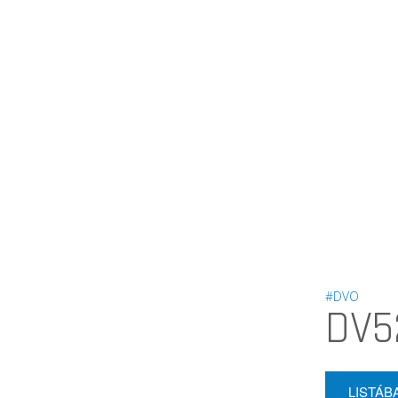
#DVO
DV5
LISTÁB