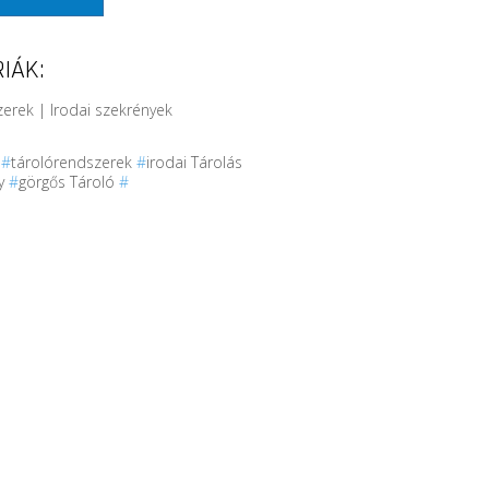
IÁK:
erek | Irodai szekrények
r
#
tárolórendszerek
#
irodai Tárolás
ny
#
görgős Tároló
#