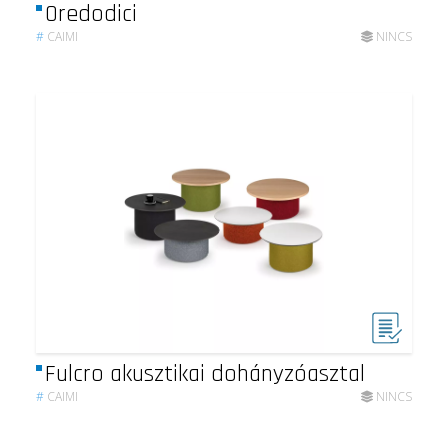
Oredodici
#
CAIMI
NINCS
Fulcro akusztikai dohányzóasztal
#
CAIMI
NINCS