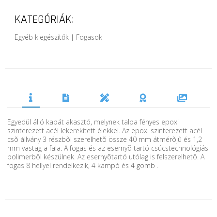
KATEGÓRIÁK:
Egyéb kiegészítők | Fogasok
Egyedül álló kabát akasztó, melynek talpa fényes epoxi
szinterezett acél lekerekített élekkel. Az epoxi szinterezett acél
csõ állvány 3 részbõl szerelhetõ össze 40 mm átmérõjû és 1,2
mm vastag a fala. A fogas és az esernyõ tartó csúcstechnológiás
polimerbõl készülnek. Az esernyõtartó utólag is felszerelhetõ. A
fogas 8 hellyel rendelkezik, 4 kampó és 4 gomb .