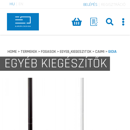
HU
|
EN
BELÉPÉS
|
REGISZTRÁCIÓ
HOME
TERMEKEK
FOGASOK
EGYEB_KIEGESZITOK
CAIMI
GIOIA
>
>
>
>
>
EGYÉB KIEGÉSZÍTŐK