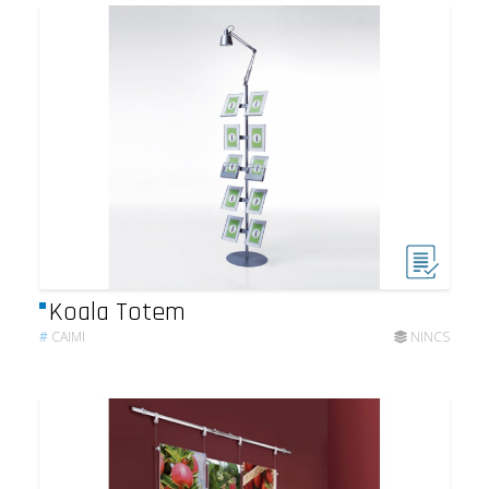
Koala Totem
#
CAIMI
NINCS