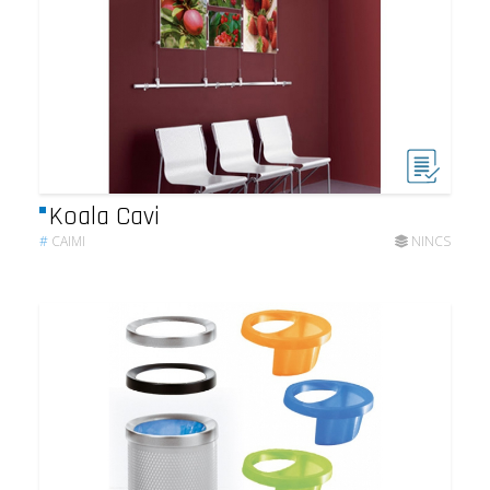
Koala Cavi
#
CAIMI
NINCS