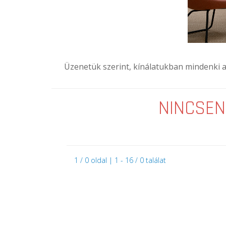
Üzenetük szerint, kínálatukban mindenki ak
NINCSEN
1 / 0 oldal | 1 - 16 / 0 találat