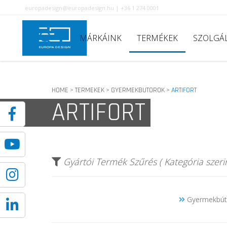
europadesign@europadesign.hu | +36 1 274 0001
MÁRKÁINK
TERMÉKEK
SZOLGÁ
HOME
TERMEKEK
GYERMEKBUTOROK
ARTIFORT
>
>
>
ARTIFORT
Gyártói Termék Szűrés ( Kategória szerin
Gyermekbúto