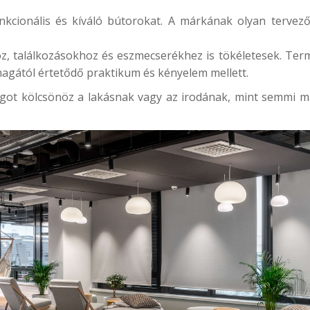
nkcionális és kíváló bútorokat. A márkának olyan tervező
z, találkozásokhoz és eszmecserékhez is tökéletesek. Te
magától értetődő praktikum és kényelem mellett.
ágot kölcsönöz a lakásnak vagy az irodának, mint semmi má