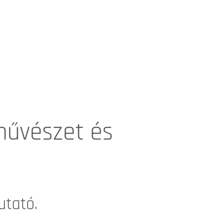
 művészet és
utató.