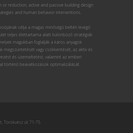
n or reduction, active and passive building design
ategies and human behavior interventions.
ciójának célja a magas minőségű beltéri levegő
ület teljes élettartama alatt különböző stratégiák
 melyek magukban foglalják a káros anyagok
k megszüntetését vagy csökkentését, az aktív és
vezést és üzemeltetést, valamint az emberi
al történő beavatkozások optimalizálását.
, Törökvész út 71-75.