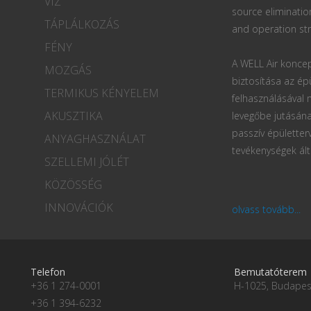
VÍZ
source eliminatio
TÁPLÁLKOZÁS
and operation str
FÉNY
A WELL Air koncep
MOZGÁS
biztosítása az ép
TERMIKUS KÉNYELEM
felhasználásával
AKUSZTIKA
levegőbe jutásána
passzív épületter
ANYAGHASZNÁLAT
tevékenységek ált
SZELLEMI JÓLÉT
KÖZÖSSÉG
INNOVÁCIÓK
olvass tovább...
Telefon
Bemutatóterem
+36 1 274-0001
H-1025, Budapest
+36 1 394-6232