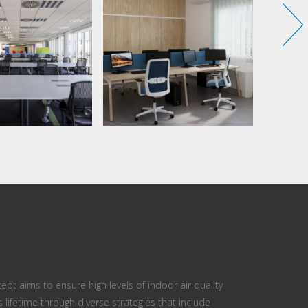
ept aims to ensure high levels of indoor air quality
s lifetime through diverse strategies that include