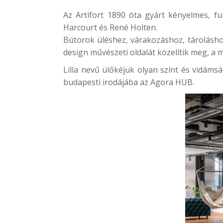
Az Artifort 1890 óta gyárt kényelmes, fu
Harcourt és René Holten.
Bútorok üléshez, várakozáshoz, tárolásho
design művészeti oldalát közelítik meg, a 
Lilla nevű ülőkéjük olyan színt és vidáms
budapesti irodájába az
Agora HUB
.