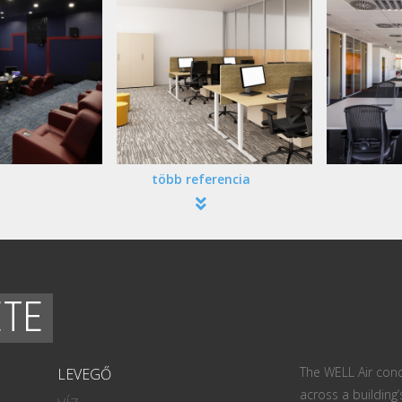
több referencia
ETE
The WELL Air conc
LEVEGŐ
across a building’