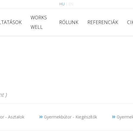
HU
|
EN
WORKS
LTATÁSOK
RÓLUNK
REFERENCIÁK
CI
WELL
t )
r - Asztalok
Gyermekbútor - Kiegészítők
Gyermekb