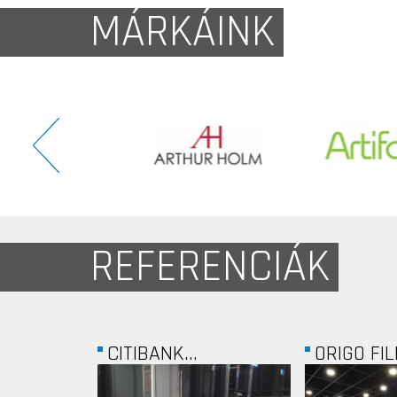
MÁRKÁINK
REFERENCIÁK
ORIGO FILM GROUP...
FERRERO