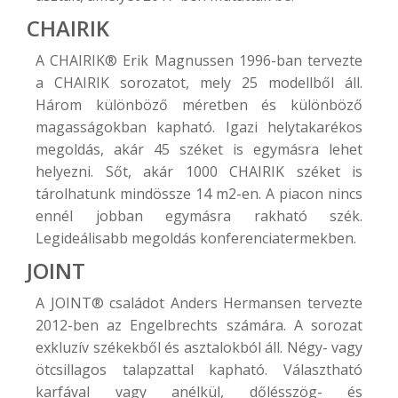
CHAIRIK
A
CHAIRIK®
Erik Magnussen 1996-ban tervezte
a CHAIRIK sorozatot, mely 25 modellből áll.
Három különböző méretben és különböző
magasságokban kapható. Igazi helytakarékos
megoldás, akár 45 széket is egymásra lehet
helyezni. Sőt, akár 1000 CHAIRIK széket is
tárolhatunk mindössze 14 m2-en. A piacon nincs
ennél jobban egymásra rakható szék.
Legideálisabb megoldás konferenciatermekben.
JOINT
A
JOINT®
családot Anders Hermansen tervezte
2012-ben az Engelbrechts számára. A sorozat
exkluzív székekből és asztalokból áll. Négy- vagy
ötcsillagos talapzattal kapható. Választható
karfával vagy anélkül, dőlésszög- és