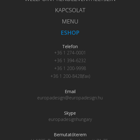
KAPCSOLAT
MENU
ESHOP
Telefon
+36 1 274-0001
+36 1 394-6232
+36 1 200-9998
+36 1 200-8428(fax)
Email
europadesign@europadesign.hu
Skype
europadesignhungary
Bemutatóterem