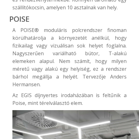
szállítókocsin, amelyen 10 asztalnak van hely.
POISE
A
POISE®
moduláris polcrendszer finoman
körülhatárolja a környezetét anélkül, hogy
fizikailag vagy vizuálisan sok helyet foglalna.
Nagyszerűen variálható bútor, T-alakú
elemeken alapul. Nem számít, hogy milyen
méretű vagy alakú egy helyiség, ez a rendszer
bárhol megállja a helyét. Tervezője Anders
Hermansen.
Az
EGIS díjnyertes irodaházában
is feltűnik a
Poise, mint térelválasztó elem.