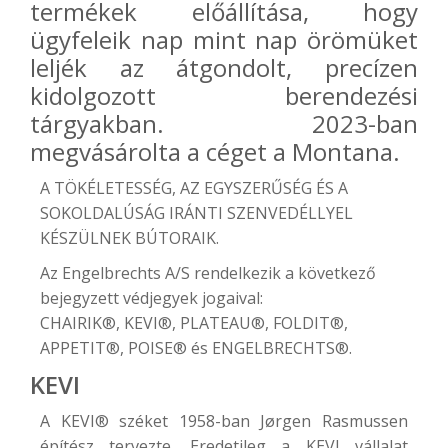
termékek előállítása, hogy
ügyfeleik nap mint nap örömüket
leljék az átgondolt, precízen
kidolgozott berendezési
tárgyakban. 2023-ban
megvásárolta a céget a Montana.
A TÖKÉLETESSÉG, AZ EGYSZERŰSÉG ÉS A
SOKOLDALÚSÁG IRÁNTI SZENVEDÉLLYEL
KÉSZÜLNEK BÚTORAIK.
Az Engelbrechts A/S rendelkezik a következő
bejegyzett védjegyek jogaival:
CHAIRIK®, KEVI®, PLATEAU®, FOLDIT®,
APPETIT®, POISE® és ENGELBRECHTS®.
KEVI
A
KEVI®
széket 1958-ban Jørgen Rasmussen
építész tervezte. Eredetileg a KEVI vállalat