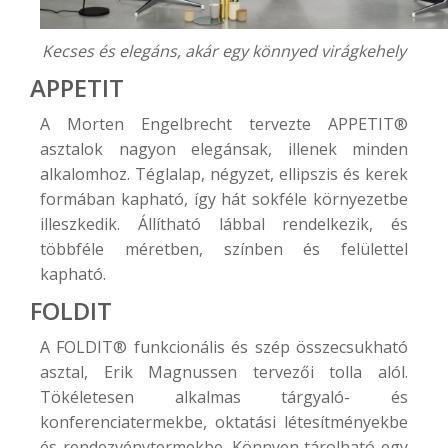
Kecses és elegáns, akár egy könnyed virágkehely
APPETIT
A Morten Engelbrecht tervezte
APPETIT®
asztalok nagyon elegánsak, illenek minden
alkalomhoz. Téglalap, négyzet, ellipszis és kerek
formában kapható, így hát sokféle környezetbe
illeszkedik. Állítható lábbal rendelkezik, és
többféle méretben, színben és felülettel
kapható.
FOLDIT
A
FOLDIT®
funkcionális és szép összecsukható
asztal, Erik Magnussen tervezői tolla alól.
Tökéletesen alkalmas tárgyaló- és
konferenciatermekbe, oktatási létesítményekbe
és rendezvénytermekbe. Könnyen tárolható egy