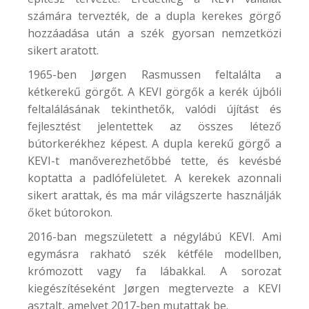
számára tervezték, de a dupla kerekes görgő
hozzáadása után a szék gyorsan nemzetközi
sikert aratott.
1965-ben Jørgen Rasmussen feltalálta a
kétkerekű görgőt. A KEVI görgők a kerék újbóli
feltalálásának tekinthetők, valódi újítást és
fejlesztést jelentettek az összes létező
bútorkerékhez képest. A dupla kerekű görgő a
KEVI-t manőverezhetőbbé tette, és kevésbé
koptatta a padlófelületet. A kerekek azonnali
sikert arattak, és ma már világszerte használják
őket bútorokon.
2016-ban megszületett a négylábú KEVI. Ami
egymásra rakható szék kétféle modellben,
krómozott vagy fa lábakkal. A sorozat
kiegészítéseként Jørgen megtervezte a KEVI
asztalt, amelyet 2017-ben mutattak be.