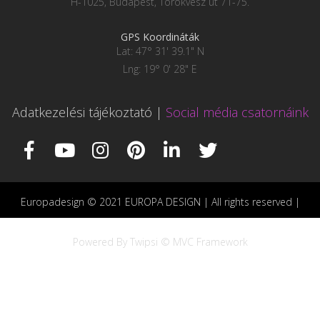
H-1025, Budapest, Törökvész út 71-75.
GPS Koordináták
Lat: 47° 31' 39.1" N
Lng: 19° 0' 28" E
Adatkezelési tájékoztató
|
Social média csatornáink
Europadesign © 2021 EUROPA DESIGN | All rights reserved |
Powered By Twipsi © MVC Framework