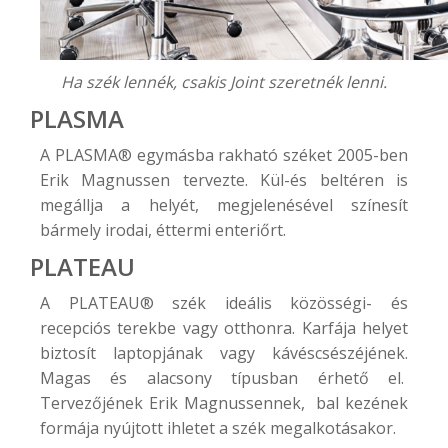
Ha szék lennék, csakis Joint szeretnék lenni.
PLASMA
A
PLASMA®
egymásba rakható széket 2005-ben
Erik Magnussen tervezte. Kül-és beltéren is
megállja a helyét, megjelenésével színesít
bármely irodai, éttermi enteriőrt.
PLATEAU
A
PLATEAU®
szék ideális közösségi- és
recepciós terekbe vagy otthonra. Karfája helyet
biztosít laptopjának vagy kávéscsészéjének.
Magas és alacsony típusban érhető el.
Tervezőjének Erik Magnussennek, bal kezének
formája nyújtott ihletet a szék megalkotásakor.