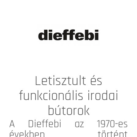
Letisztult és
funkcionális irodai
bútorok
A
Dieffebi
az 1970-es
években történt