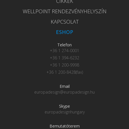
CIKKEK
WELLPOINT RENDEZVÉNYHELYSZÍN
KAPCSOLAT
ESHOP
Telefon
+36 1 274-0001
+36 1 394-6232
+36 1 200-9998
+36 1 200-8428(fax)
Email
europadesign@europadesign.hu
Skype
europadesignhungary
Bemutatóterem