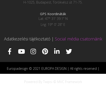
H-1025, Budapest, Törökvész út 71-75.
GPS Koordináták
Lat: 47° 31' 39.1" N
Lng: 19° 0' 28" E
Adatkezelési tájékoztató
|
Social média csatornáink
Europadesign © 2021 EUROPA DESIGN | All rights reserved |
Powered By Twipsi © MVC Framework