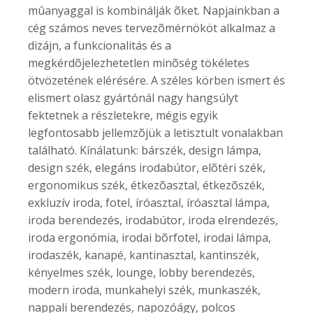
mûanyaggal is kombinálják õket. Napjainkban a
cég számos neves tervezõmérnököt alkalmaz a
dizájn, a funkcionalitás és a
megkérdõjelezhetetlen minõség tökéletes
ötvözetének elérésére. A széles körben ismert és
elismert olasz gyártónál nagy hangsúlyt
fektetnek a részletekre, mégis egyik
legfontosabb jellemzõjük a letisztult vonalakban
található. Kínálatunk: bárszék, design lámpa,
design szék, elegáns irodabútor, elõtéri szék,
ergonomikus szék, étkezõasztal, étkezõszék,
exkluzív iroda, fotel, íróasztal, íróasztal lámpa,
iroda berendezés, irodabútor, iroda elrendezés,
iroda ergonómia, irodai bõrfotel, irodai lámpa,
irodaszék, kanapé, kantinasztal, kantinszék,
kényelmes szék, lounge, lobby berendezés,
modern iroda, munkahelyi szék, munkaszék,
nappali berendezés, napozóágy, polcos