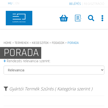
HU
|
EN
BELÉPÉS
|
REGISZTRÁCIÓ
HOME
TERMEKEK
KIEGESZITOK
FOGASOK
PORADA
>
>
>
>
PORADA
Rendezés relevancia szerint:
Gyártói Termék Szűrés ( Kategória szerint )