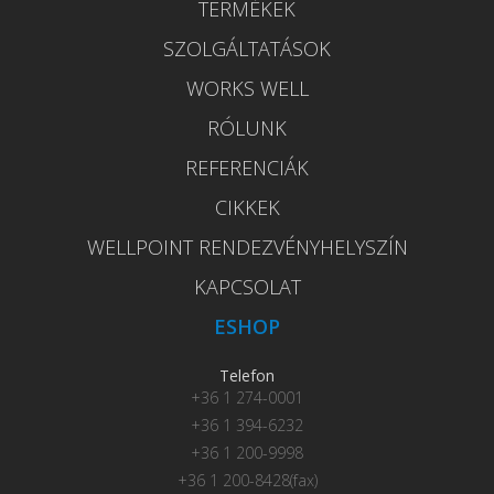
TERMÉKEK
SZOLGÁLTATÁSOK
WORKS WELL
RÓLUNK
REFERENCIÁK
CIKKEK
WELLPOINT RENDEZVÉNYHELYSZÍN
KAPCSOLAT
ESHOP
Telefon
+36 1 274-0001
+36 1 394-6232
+36 1 200-9998
+36 1 200-8428(fax)