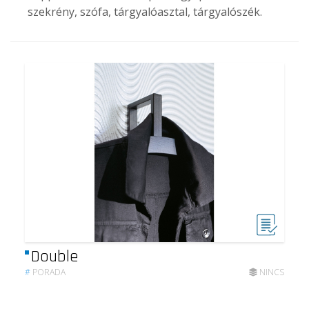
szekrény, szófa, tárgyalóasztal, tárgyalószék.
Double
#
PORADA
NINCS