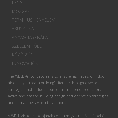
FÉNY
MOZGÁS
TERMIKUS KÉNYELEM
AKUSZTIKA
ANYAGHASZNÁLAT
SZELLEMI JÓLÉT
KÖZÖSSÉG
INNOVÁCIÓK
The WELL Air concept aims to ensure high levels of indoor
air quality across a building’s lifetime through diverse
strategies that include source elimination or reduction,
active and passive building design and operation strategies
and human behavior interventions.
A WELL Air koncepciójának célja a magas minőségű beltéri