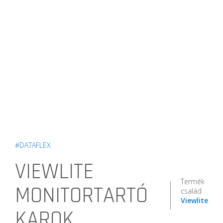
#DATAFLEX
VIEWLITE
Termék
MONITORTARTÓ
család
Viewlite
KAROK