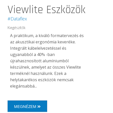
Viewlite Eszközök
#Dataflex
Kiegészítők
A praktikum, a kiváló formatervezés és
az akusztikai ergonómia keveréke.
Integrált kábelelvezetéssel és
ugyanabból a 40% -ban
újrahasznosított alumíniumból
készülnek, amelyet az összes Viewlite
terméknél használunk. Ezek a
helytakarékos eszközök nemcsak
elegánsabbá...
MEGNÉZEM