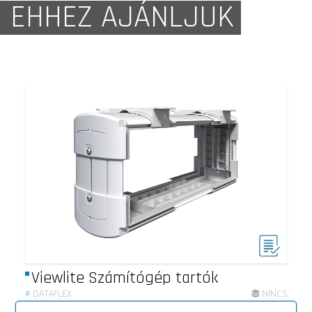
EHHEZ AJÁNLJUK
Viewlite Számítógép tartók
#
DATAFLEX
NINCS