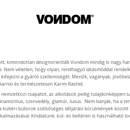
dott, kimondottan designorientált Vondom mindig is nagy han
e. Nem véletlen, hogy olyan, rendhagyó látásmóddal rendelk
ifejezni a gyártó szellemiségét. Menők, vagányak, jövőbel
Aarnio és természetesen Karim Rashid.
 nemzetközi csapatot, az alkotások pedig tulajdonképpen sa
inamizmus, szenvedély, glamúr, luxus. Nem bánják, ha a terve
a kültéri bútorok szélsőséges időjárási körülmények között
lmazásával. Kínálatunk: kül- és beltéren is használható lo