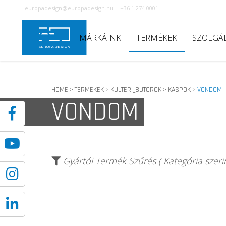
europadesign@europadesign.hu | +36 1 274 0001
MÁRKÁINK
TERMÉKEK
SZOLGÁ
HOME
TERMEKEK
KULTERI_BUTOROK
KASPOK
VONDOM
>
>
>
>
VONDOM
Gyártói Termék Szűrés ( Kategória szerin