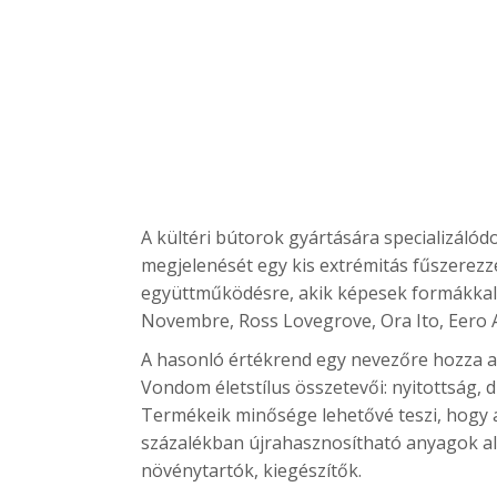
A kültéri bútorok gyártására specializáló
megjelenését egy kis extrémitás fűszerezz
együttműködésre, akik képesek formákkal k
Novembre, Ross Lovegrove, Ora Ito, Eero 
A hasonló értékrend egy nevezőre hozza a
Vondom életstílus összetevői: nyitottság, d
Termékeik minősége lehetővé teszi, hogy 
százalékban újrahasznosítható anyagok alka
növénytartók, kiegészítők.