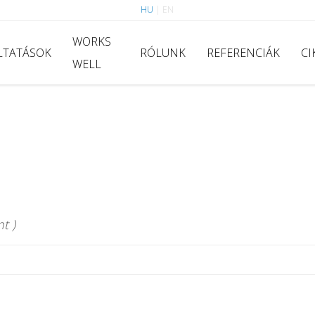
HU
|
EN
WORKS
LTATÁSOK
RÓLUNK
REFERENCIÁK
CI
WELL
t )