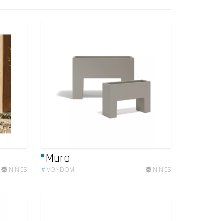
Muro
NINCS
#
VONDOM
NINCS