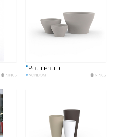
Pot centro
NINCS
#
VONDOM
NINCS