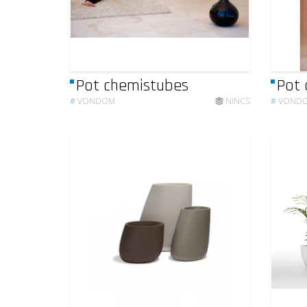
Pot chemistubes
Pot 
#
VONDOM
NINCS
#
VOND