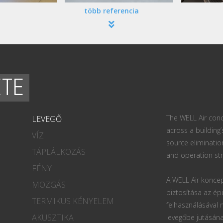
több referencia
ETE
The WELL Air conc
LEVEGŐ
across a building’
VÍZ
source eliminatio
TÁPLÁLKOZÁS
and operation str
FÉNY
A WELL Air koncep
MOZGÁS
biztosítása az ép
TERMIKUS KÉNYELEM
felhasználásával
AKUSZTIKA
levegőbe jutásána