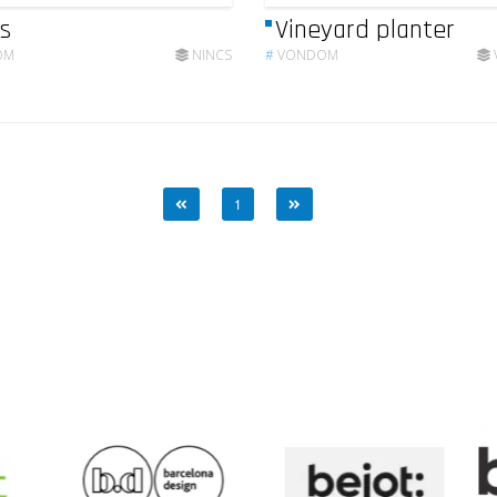
s
Vineyard planter
OM
NINCS
#
VONDOM
1