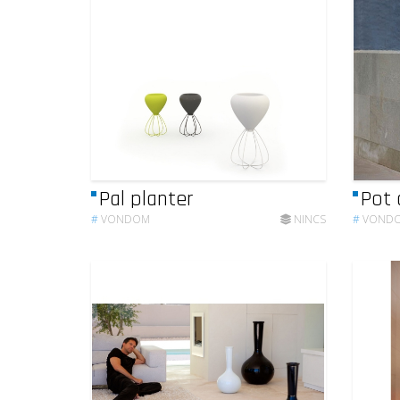
Pal planter
Pot 
#
VONDOM
NINCS
#
VOND