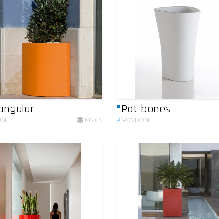
angular
Pot bones
OM
NINCS
#
VONDOM