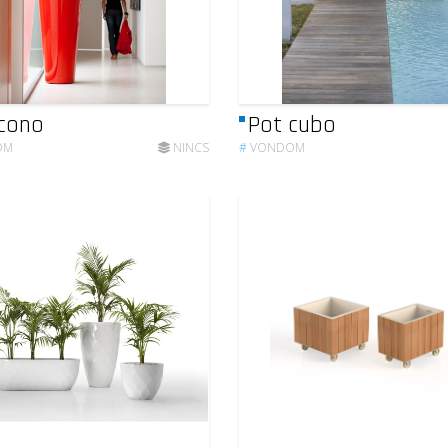
cono
Pot cubo
OM
NINCS
#
VONDOM