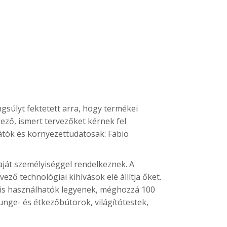
gsúlyt fektetett arra, hogy termékei
ező, ismert tervezőket kérnek fel
átók és környezettudatosak: Fabio
ját személyiséggel rendelkeznek. A
ző technológiai kihívások elé állítja őket.
 is használhatók legyenek, méghozzá 100
unge- és étkezőbútorok, világítótestek,