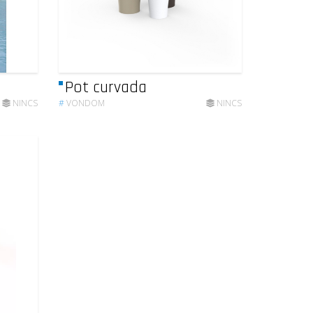
Pot curvada
NINCS
#
VONDOM
NINCS