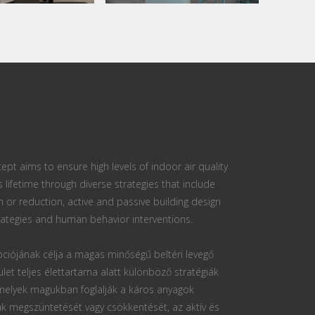
ept aims to ensure high levels of indoor air quality
s lifetime through diverse strategies that include
n or reduction, active and passive building design
ategies and human behavior interventions.
ciójának célja a magas minőségű beltéri levegő
ület teljes élettartama alatt különböző stratégiák
 melyek magukban foglalják a káros anyagok
k megszüntetését vagy csökkentését, az aktív és