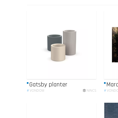
Gatsby planter
Marq
#
VONDOM
NINCS
#
VOND