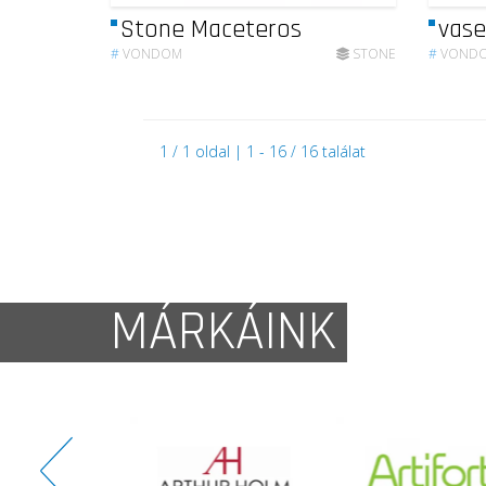
Stone Maceteros
vase
#
VONDOM
STONE
#
VOND
1 / 1 oldal | 1 - 16 / 16 találat
MÁRKÁINK