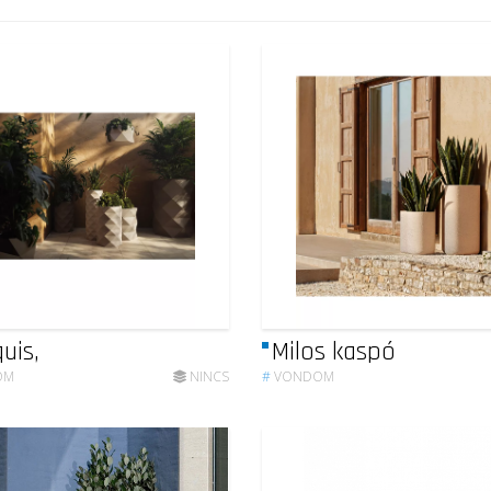
uis,
Milos kaspó
OM
NINCS
#
VONDOM