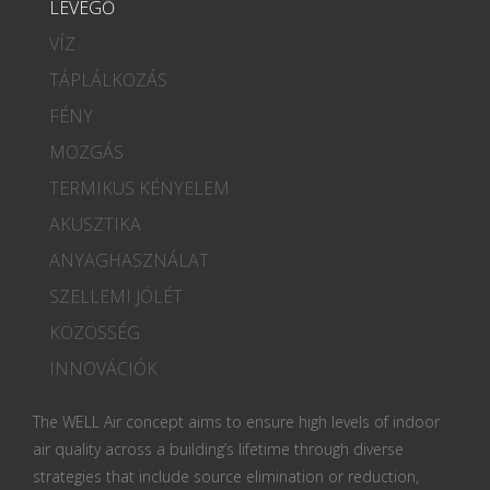
LEVEGŐ
VÍZ
TÁPLÁLKOZÁS
FÉNY
MOZGÁS
TERMIKUS KÉNYELEM
AKUSZTIKA
ANYAGHASZNÁLAT
SZELLEMI JÓLÉT
KÖZÖSSÉG
INNOVÁCIÓK
The WELL Air concept aims to ensure high levels of indoor
air quality across a building’s lifetime through diverse
strategies that include source elimination or reduction,