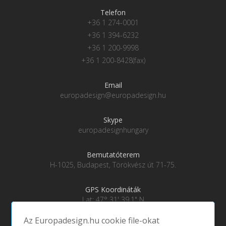
Telefon
+36 1 274-0001
+36 1 394-6232
+36 1 200-9998
+36 1 200-8428(fax)
Email
europadesign@europadesign.hu
Skype
europadesignhungary
Bemutatóterem
H-1025, Budapest, Törökvész út 71-75.
GPS Koordináták
Lat: 47° 31' 39.1" N
Lng: 19° 0' 28" E
Az Europadesign.hu cookie file-okat